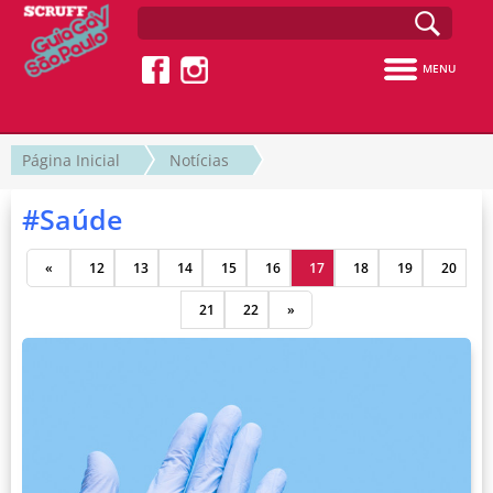
MENU
Página Inicial
Notícias
#Saúde
«
12
13
14
15
16
17
18
19
20
21
22
»