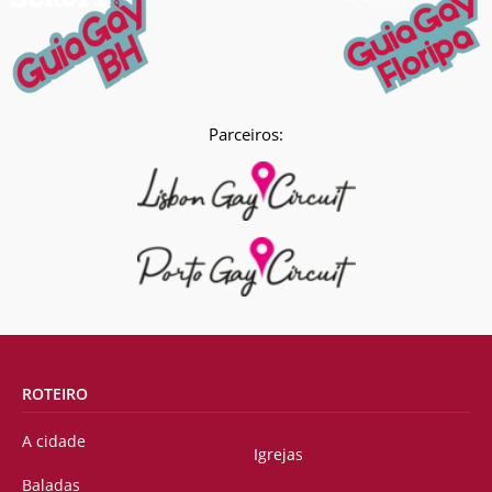
Parceiros:
ROTEIRO
A cidade
Igrejas
Baladas