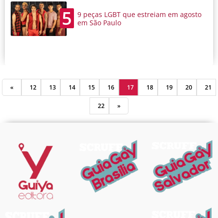
5
9 peças LGBT que estreiam em agosto
em São Paulo
«
12
13
14
15
16
17
18
19
20
21
22
»