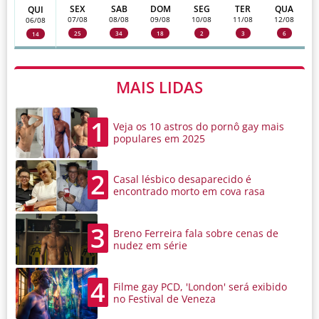
SEX
SAB
DOM
SEG
TER
QUA
QUI
07/08
08/08
09/08
10/08
11/08
12/08
06/08
25
34
18
2
3
6
14
MAIS LIDAS
1
Veja os 10 astros do pornô gay mais
populares em 2025
2
Casal lésbico desaparecido é
encontrado morto em cova rasa
3
Breno Ferreira fala sobre cenas de
nudez em série
4
Filme gay PCD, 'London' será exibido
no Festival de Veneza