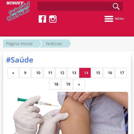
MENU
Página Inicial
Notícias
#Saúde
«
9
10
11
12
13
14
15
16
17
18
19
»