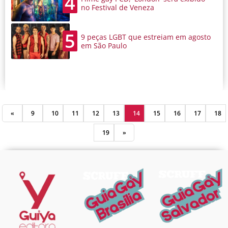
4
no Festival de Veneza
5
9 peças LGBT que estreiam em agosto
em São Paulo
«
9
10
11
12
13
14
15
16
17
18
19
»