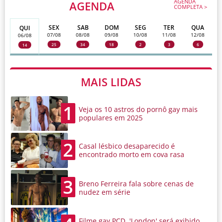
AGENDA
AGENDA
COMPLETA >
SEX
SAB
DOM
SEG
TER
QUA
QUI
07/08
08/08
09/08
10/08
11/08
12/08
06/08
25
34
18
2
3
6
14
MAIS LIDAS
1
Veja os 10 astros do pornô gay mais
populares em 2025
2
Casal lésbico desaparecido é
encontrado morto em cova rasa
3
Breno Ferreira fala sobre cenas de
nudez em série
Filme gay PCD, 'London' será exibido