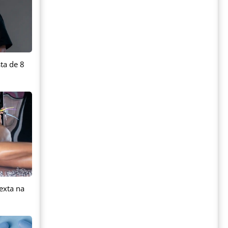
ta de 8
exta na