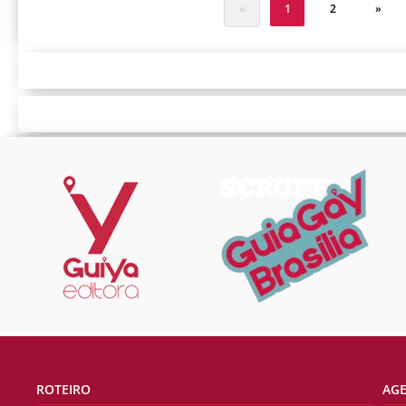
«
1
2
»
ROTEIRO
AG