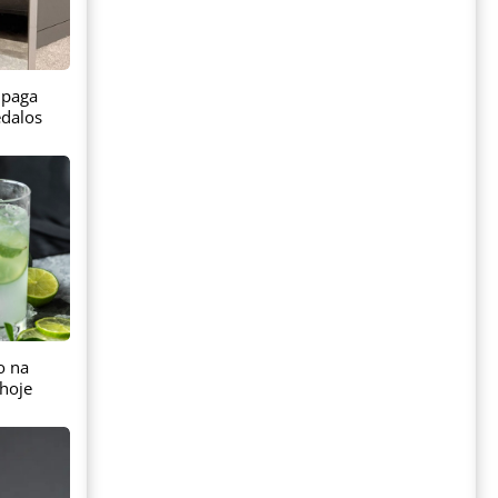
 paga
dalos
o na
hoje