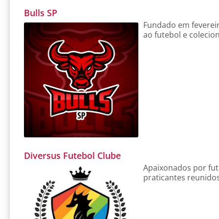
Bulls SP
Fundado em fevereir
ao futebol e colecion
Diversus Futebol Clube
Apaixonados por fute
praticantes reunido