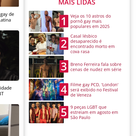
MAIS LIDAS
 gay de
Veja os 10 astros do
1
atina
pornô gay mais
populares em 2025
Casal lésbico
2
desaparecido é
encontrado morto em
cova rasa
3
Breno Ferreira fala sobre
cenas de nudez em série
Filme gay PCD, 'London'
4
sidade
será exibido no Festival
BT
de Veneza
9 peças LGBT que
5
estreiam em agosto em
São Paulo