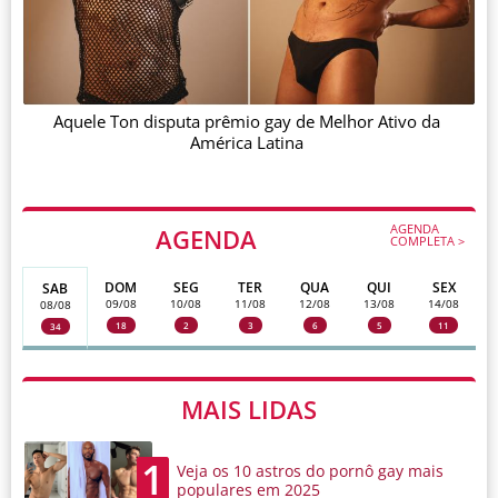
Aquele Ton disputa prêmio gay de Melhor Ativo da
América Latina
AGENDA
AGENDA
COMPLETA >
DOM
SEG
TER
QUA
QUI
SEX
SAB
09/08
10/08
11/08
12/08
13/08
14/08
08/08
18
2
3
6
5
11
34
MAIS LIDAS
1
Veja os 10 astros do pornô gay mais
populares em 2025