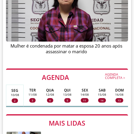
Mulher é condenada por matar a esposa 20 anos após
assassinar o marido
AGENDA
AGENDA
COMPLETA >
TER
QUA
QUI
SEX
SAB
DOM
SEG
11/08
12/08
13/08
14/08
15/08
16/08
10/08
3
6
5
11
14
13
2
MAIS LIDAS