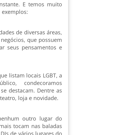
nstante. E temos muito
ão exemplos:
idades de diversas áreas,
 e negócios, que possuem
oar seus pensamentos e
e listam locais LGBT, a
lico, condecoramos
e se destacam. Dentre as
teatro, loja e novidade.
nenhum outro lugar do
mais tocam nas baladas
 DJs de vários lugares do