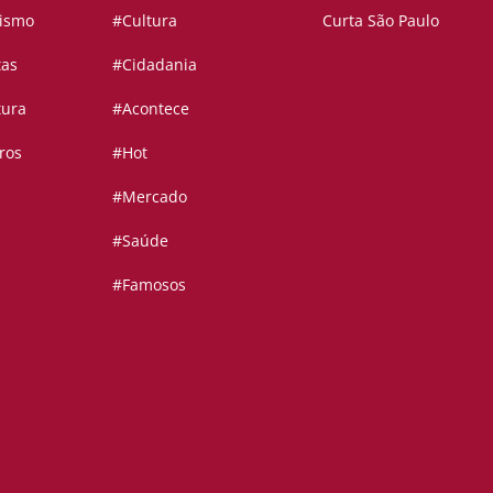
vismo
#Cultura
Curta São Paulo
tas
#Cidadania
tura
#Acontece
ros
#Hot
#Mercado
#Saúde
#Famosos