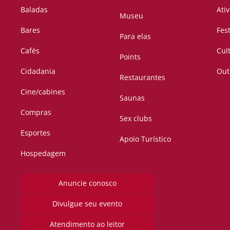
Baladas
Ati
Museu
Bares
Fes
Para elas
Cafés
Cul
Points
Cidadania
Out
Restaurantes
Cine/cabines
Saunas
Compras
Sex clubs
Esportes
Apoio Turístico
Hospedagem
Anuncie conosco
Divulgue seu evento
Atendimento ao leitor