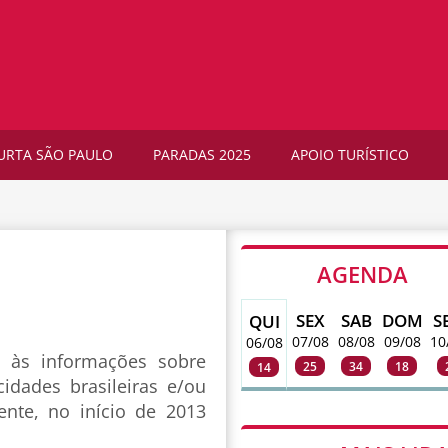
URTA SÃO PAULO
PARADAS 2025
APOIO TURÍSTICO
AGENDA
SEX
SAB
DOM
S
QUI
07/08
08/08
09/08
10
06/08
o às informações sobre
25
34
18
14
idades brasileiras e/ou
ente, no início de 2013