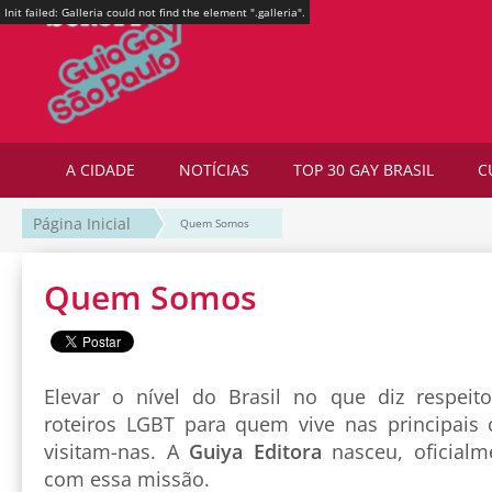
Init failed: Galleria could not find the element ".galleria".
A CIDADE
NOTÍCIAS
TOP 30 GAY BRASIL
C
Página Inicial
Quem Somos
Quem Somos
Elevar o nível do Brasil no que diz respeit
roteiros LGBT para quem vive nas principais c
visitam-nas. A
Guiya Editora
nasceu, oficialm
com essa missão.