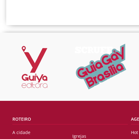
ROTEIRO
AG
A cidade
Hot
Igrejas