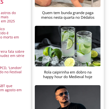
AS
Quem tem bunda grande paga
 astros do
 mais
menos nesta quarta no Dédalos
s em 2025
ico
ido é
do morto em
eira fala sobre
nudez em série
 PCD, 'London'
Rola caipirinha em dobro na
do no Festival
a
happy hour do Medieval hoje
GBT que
em agosto em