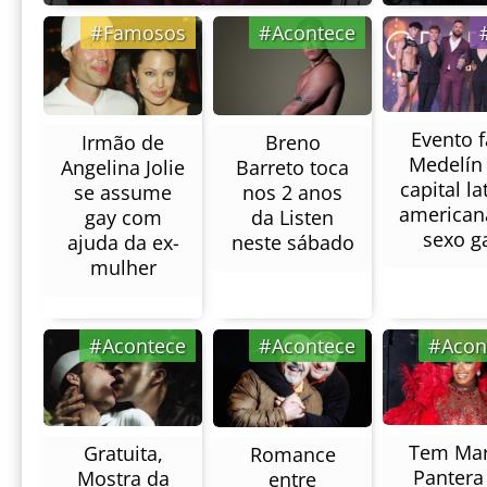
#Famosos
#Acontece
Evento f
Breno
Irmão de
Medelín 
Barreto toca
Angelina Jolie
capital la
nos 2 anos
se assume
american
da Listen
gay com
sexo g
neste sábado
ajuda da ex-
mulher
#Acontece
#Acontece
#Acon
Tem Mar
Gratuita,
Romance
Pantera
Mostra da
entre