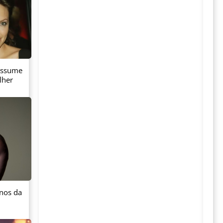
 assume
lher
anos da