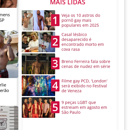
MAIS LIDAS
omens
Veja os 10 astros do
1
 SP
pornô gay mais
populares em 2025
Casal lésbico
2
desaparecido é
encontrado morto em
cova rasa
3
Breno Ferreira fala sobre
cenas de nudez em série
Filme gay PCD, 'London'
4
lie
será exibido no Festival
serão
de Veneza
9 peças LGBT que
5
estreiam em agosto em
São Paulo