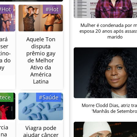
#Hot
#Hot
Mulher é condenada por m
esposa 20 anos após assas
marido
ará
Aquele Ton
ser
disputa
tino-
prêmio gay
a do
de Melhor
ay
Ativo da
América
Latina
tece
#Saúde
Morre Clodd Dias, atriz tr
'Manhãs de Setembro
cia
Viagra pode
 na
ajudar câncer