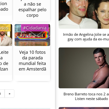
tion
a não se
bado
espalhar pelo
corpo
osos
#Cidadania
Irmão de Angelina Jolie se
gay com ajuda da ex-mu
eite
Veja 10 fotos
ia
da parada
o de
mundial feita
lzan
em Amsterdã
Breno Barreto toca nos 2 
6
»
Listen neste sábado