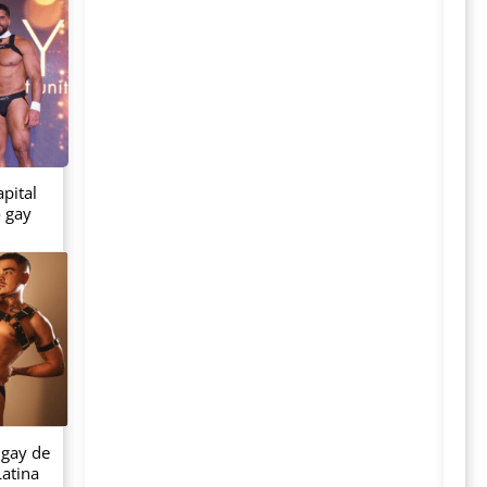
pital
o gay
 gay de
atina