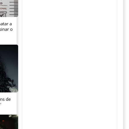
atar a
sinar o
ans de
'