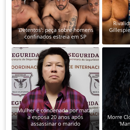
Rivali
'Detentos': peça sobre homens
Gillespi
confinados estreia em SP
Mulher é condenada por matar
a esposa 20 anos após
Morre Clo
assassinar o marido
'Man