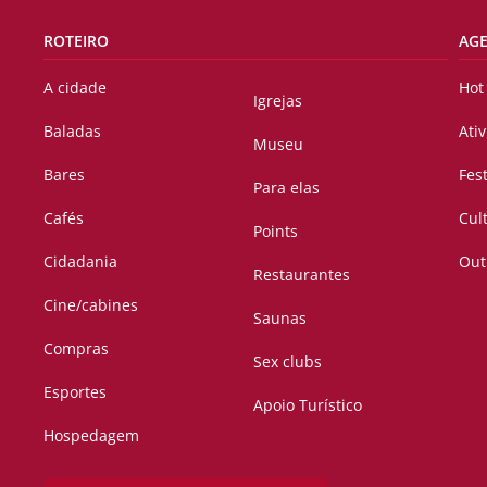
ROTEIRO
AG
A cidade
Hot
Igrejas
Baladas
Ati
Museu
Bares
Fes
Para elas
Cafés
Cul
Points
Cidadania
Out
Restaurantes
Cine/cabines
Saunas
Compras
Sex clubs
Esportes
Apoio Turístico
Hospedagem