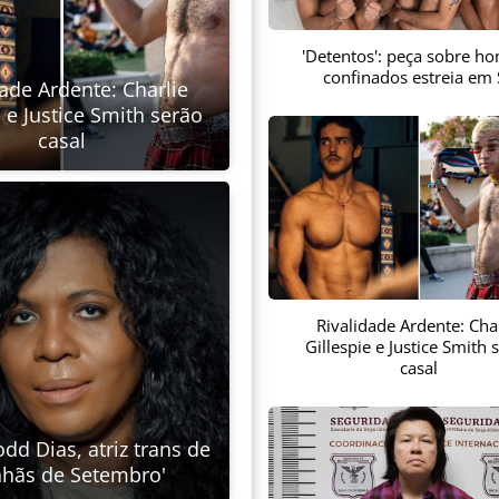
'Detentos': peça sobre h
confinados estreia em
dade Ardente: Charlie
e e Justice Smith serão
casal
Rivalidade Ardente: Char
Gillespie e Justice Smith 
casal
dd Dias, atriz trans de
hãs de Setembro'