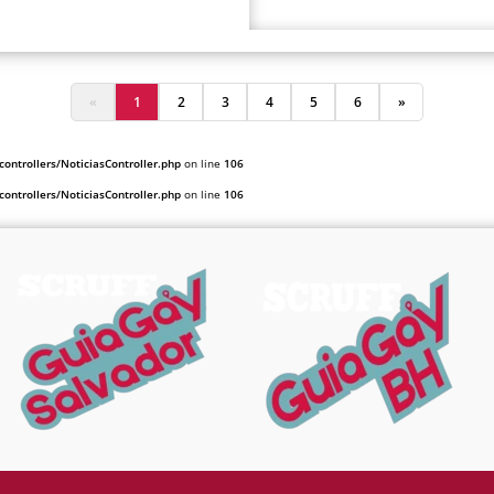
«
1
2
3
4
5
6
»
ontrollers/NoticiasController.php
on line
106
ontrollers/NoticiasController.php
on line
106