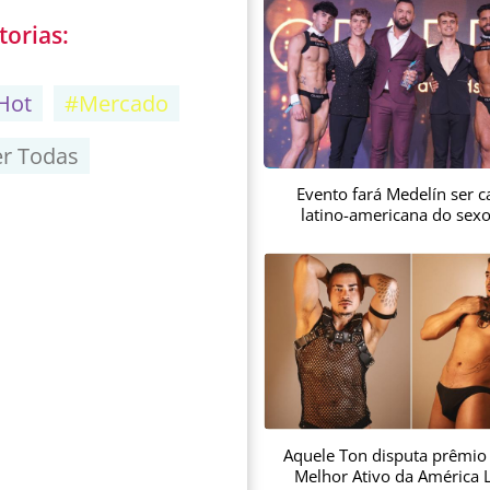
torias:
Hot
#Mercado
er Todas
Evento fará Medelín ser ca
latino-americana do sex
Aquele Ton disputa prêmio
Melhor Ativo da América L