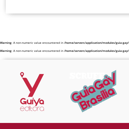
Warning
: A non-numeric value encountered in
/home/serverc/application/modules/guia-gay/c
Warning
: A non-numeric value encountered in
/home/serverc/application/modules/guia-gay/c