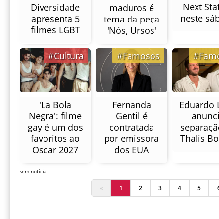
Next Sta
Diversidade
maduros é
neste sá
apresenta 5
tema da peça
filmes LGBT
'Nós, Ursos'
#Cultura
#Famosos
#Fam
Eduardo L
'La Bola
Fernanda
anunc
Negra': filme
Gentil é
separaçã
gay é um dos
contratada
Thalis Bo
favoritos ao
por emissora
Oscar 2027
dos EUA
sem notícia
«
1
2
3
4
5