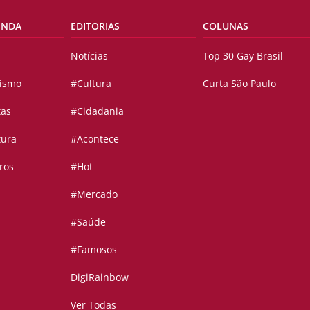
ENDA
EDITORIAS
COLUNAS
Notícias
Top 30 Gay Brasil
vismo
#Cultura
Curta São Paulo
tas
#Cidadania
tura
#Acontece
ros
#Hot
#Mercado
#Saúde
#Famosos
DigiRainbow
Ver Todas