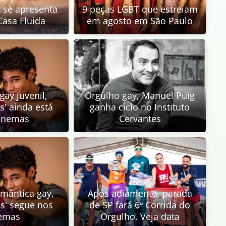
 se apresenta
9 peças LGBT que estreiam
Casa Fluida
em agosto em São Paulo
ay juvenil,
Orgulho gay, Manuel Puig
s' ainda está
ganha ciclo no Instituto
inemas
Cervantes
mântica gay,
Após adiamento, parada
as' segue nos
de SP fará 6ª Corrida do
emas
Orgulho. Veja data