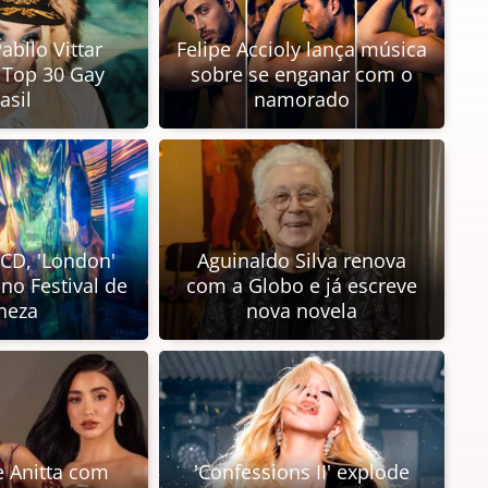
abllo Vittar
Felipe Accioly lança música
o Top 30 Gay
sobre se enganar com o
asil
namorado
PCD, 'London'
Aguinaldo Silva renova
 no Festival de
com a Globo e já escreve
neza
nova novela
e Anitta com
'Confessions II' explode