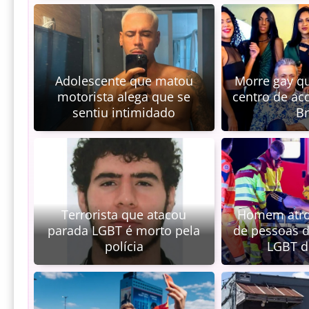
Adolescente que matou
Morre gay q
motorista alega que se
centro de ac
sentiu intimidado
Br
Terrorista que atacou
Homem atro
parada LGBT é morto pela
de pessoas d
polícia
LGBT d