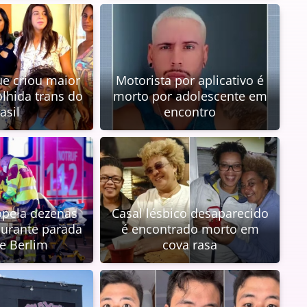
ue criou maior
Motorista por aplicativo é
olhida trans do
morto por adolescente em
asil
encontro
pela dezenas
Casal lésbico desaparecido
urante parada
é encontrado morto em
e Berlim
cova rasa