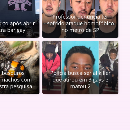
Professor denuncia ter
to após abrir
sofrido ataque homofóbico
tra bar gay
no metrô de SP
, besouros
Polícia busca serial killer
 machos com
que atirou em 3 gays e
tra pesquisa
matou 2