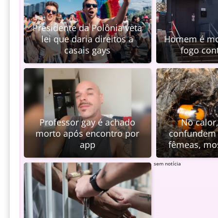
Presidente da Polônia veta
lei que daria direitos a
Homem é mor
casais gays
fogo con
Professor gay é achado
No calor
morto após encontro por
confundem
app
fêmeas, mos
sem notícia