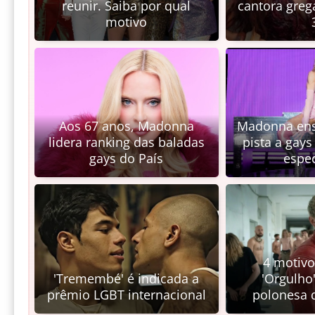
reunir. Saiba por qual
cantora greg
motivo
Aos 67 anos, Madonna
Madonna ensi
lidera ranking das baladas
pista a gays
gays do País
espec
4 motivo
'Tremembé' é indicada a
'Orgulho'
prêmio LGBT internacional
polonesa 