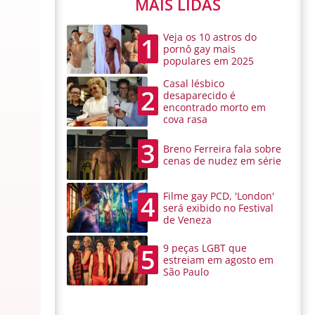
MAIS LIDAS
Veja os 10 astros do
1
pornô gay mais
populares em 2025
Casal lésbico
2
desaparecido é
encontrado morto em
cova rasa
3
Breno Ferreira fala sobre
cenas de nudez em série
Filme gay PCD, 'London'
4
será exibido no Festival
de Veneza
9 peças LGBT que
5
estreiam em agosto em
São Paulo