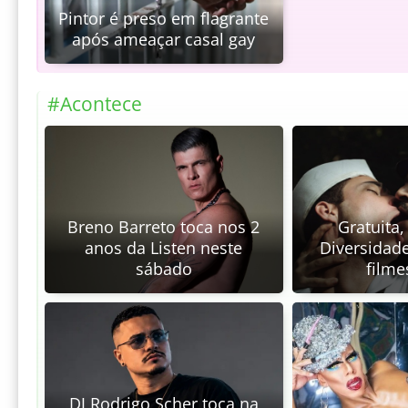
Pintor é preso em flagrante
após ameaçar casal gay
#Acontece
Breno Barreto toca nos 2
Gratuita
anos da Listen neste
Diversidad
sábado
filme
DJ Rodrigo Scher toca na