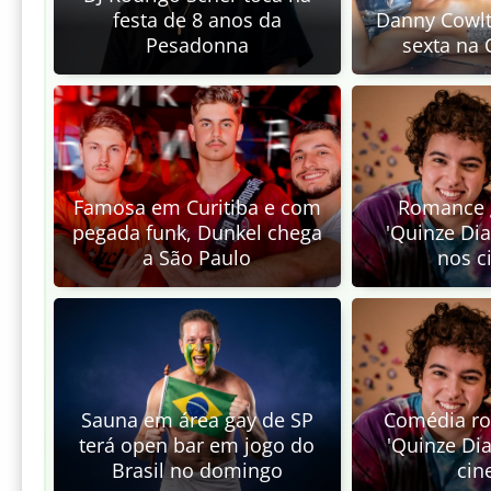
festa de 8 anos da
Danny Cowlt
Pesadonna
sexta na 
Famosa em Curitiba e com
Romance g
pegada funk, Dunkel chega
'Quinze Dia
a São Paulo
nos c
Sauna em área gay de SP
Comédia ro
terá open bar em jogo do
'Quinze Di
Brasil no domingo
cin