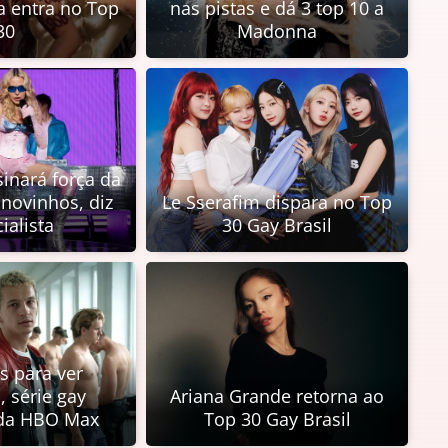
a entra no Top
nas pistas e dá 3 top 10 a
30
Madonna
nará força da
 novinhos, diz
Le Sserafim dispara no Top
ialista
30 Gay Brasil
s para ver
, série gay
Ariana Grande retorna ao
da HBO Max
Top 30 Gay Brasil