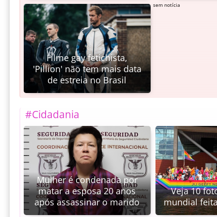
sem notícia
Filme gay fetichista,
'Pillion' não tem mais data
de estreia no Brasil
#Cidadania
Mulher é condenada por
matar a esposa 20 anos
Veja 10 fo
após assassinar o marido
mundial feit