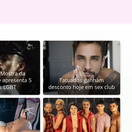
, Mostra da
e apresenta 5
Tatuados ganham
s LGBT
desconto hoje em sex club