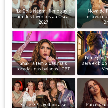
'La Bola Negra': filme gay é
Nova de P
um dos favoritos ao Oscar
estreia n
2027
Br
Filme gay 
Shakira tem 2 das mais
será exibido
tocadas nas baladas LGBT
Ve
Spice Girls voltam a se
Parceria d