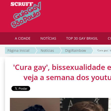
A CIDADE
NOTÍCIAS
TOP 30 GAY BRASIL
C
Página Inicial
Notícias
DigiRainbow
'Cura gay',
'Cura gay', bissexualidade e
veja a semana dos yout