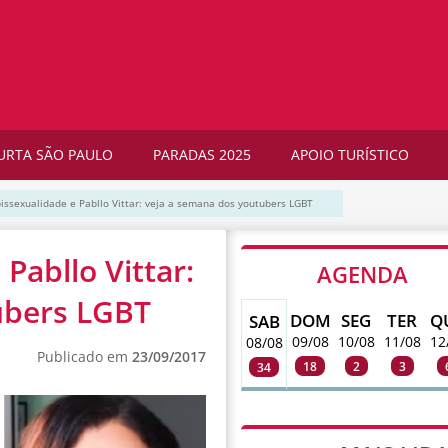
URTA SÃO PAULO
PARADAS 2025
APOIO TURÍSTICO
 bissexualidade e Pabllo Vittar: veja a semana dos youtubers LGBT
 Pabllo Vittar:
AGENDA
ubers LGBT
DOM
SEG
TER
Q
SAB
09/08
10/08
11/08
12
08/08
Publicado em
23/09/2017
18
2
3
34