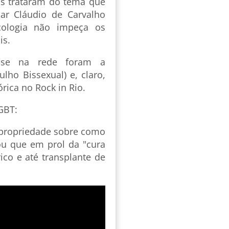
os trataram do tema que
ar Cláudio de Carvalho
cologia não impeça os
is.
-se na rede foram a
lho Bissexual) e, claro,
órica no Rock in Rio.
GBT:
propriedade sobre como
ou que em prol da "cura
ico e até transplante de