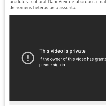
produtora cutlural Dani Vieira e abordou a ma
de homens héteros pelo assunto: