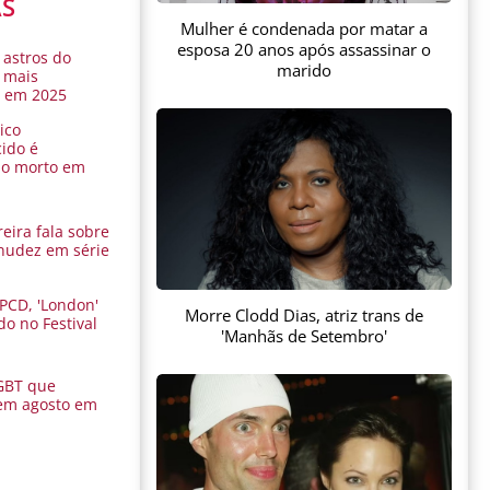
AS
Mulher é condenada por matar a
esposa 20 anos após assassinar o
 astros do
marido
 mais
s em 2025
ico
ido é
do morto em
eira fala sobre
nudez em série
 PCD, 'London'
Morre Clodd Dias, atriz trans de
do no Festival
'Manhãs de Setembro'
a
GBT que
em agosto em