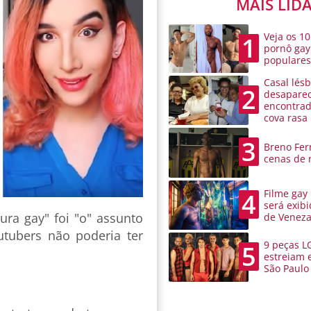
MAIS LID
Veja os 10
1
pornô gay
populare
Casal lésb
2
desaparec
encontra
cova rasa
3
Breno Ferr
cenas de 
Filme gay
4
será exibi
ura gay" foi "o" assunto
de Venez
utubers não poderia ter
9 peças L
5
estreiam 
São Paulo