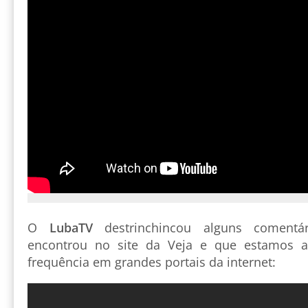
O
LubaTV
destrinchincou alguns comentá
encontrou no site da Veja e que estamos 
frequência em grandes portais da internet: