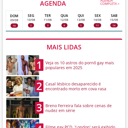
AGENDA
AGENDA
COMPLETA >
SEG
TER
QUA
QUI
SEX
SAB
DOM
10/08
11/08
12/08
13/08
14/08
15/08
09/08
2
3
6
5
11
14
18
MAIS LIDAS
1
Veja os 10 astros do pornô gay mais
populares em 2025
2
Casal lésbico desaparecido é
encontrado morto em cova rasa
3
Breno Ferreira fala sobre cenas de
nudez em série
Filme gay PCD, 'London' será exibido