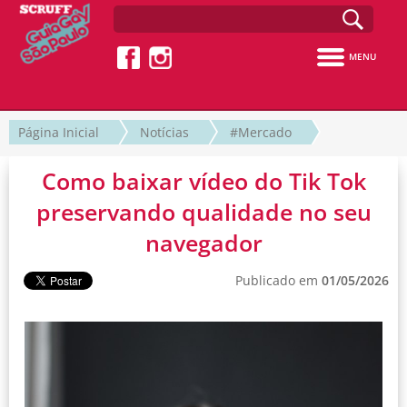
MENU
Página Inicial
Notícias
#Mercado
Como baixar vídeo do Tik Tok
preservando qualidade no seu
navegador
Publicado em
01/05/2026