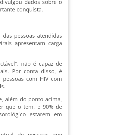
 divulgou dados sobre o
rtante conquista.
% das pessoas atendidas
virais apresentam carga
tável", não é capaz de
ais. Por conta disso, é
de pessoas com HIV com
ds.
ue, além do ponto acima,
er que o tem, e 90% de
sorológico estarem em
ntual de pessoas que