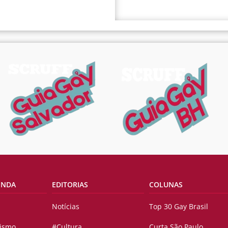
ENDA
EDITORIAS
COLUNAS
Notícias
Top 30 Gay Brasil
vismo
#Cultura
Curta São Paulo