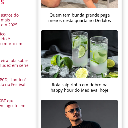
AS
Quem tem bunda grande paga
 astros do
 mais
menos nesta quarta no Dédalos
s em 2025
ico
ido é
do morto em
eira fala sobre
nudez em série
 PCD, 'London'
Rola caipirinha em dobro na
do no Festival
a
happy hour do Medieval hoje
GBT que
em agosto em