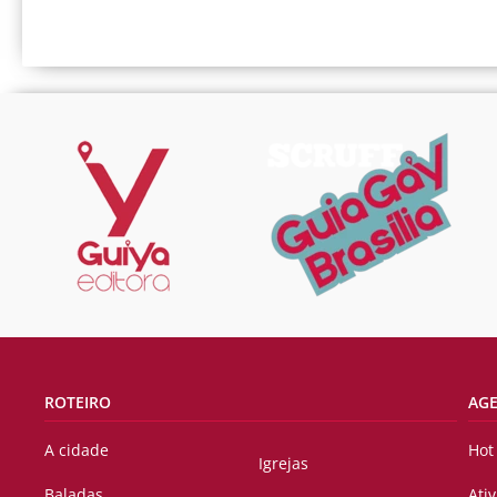
ROTEIRO
AG
A cidade
Hot
Igrejas
Baladas
Ati