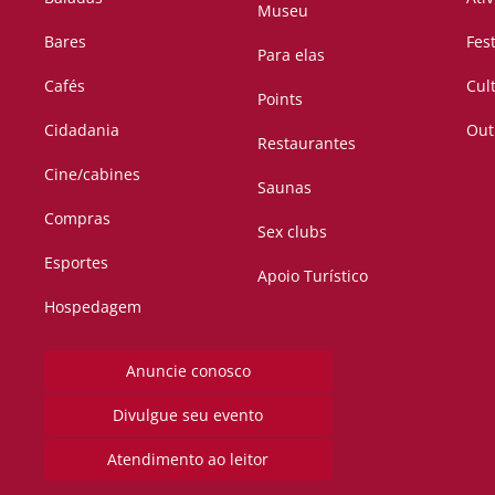
Museu
Bares
Fes
Para elas
Cafés
Cul
Points
Cidadania
Out
Restaurantes
Cine/cabines
Saunas
Compras
Sex clubs
Esportes
Apoio Turístico
Hospedagem
Anuncie conosco
Divulgue seu evento
Atendimento ao leitor