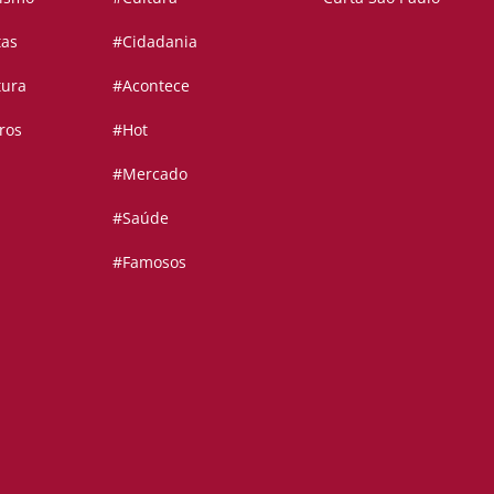
tas
#Cidadania
tura
#Acontece
ros
#Hot
#Mercado
#Saúde
#Famosos