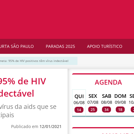
URTA SÃO PAULO
PARADAS 2025
APOIO TURÍSTICO
meta: 95% de HIV positivos têm vírus indectável
95% de HIV
AGENDA
dectável
SEX
SAB
DOM
S
QUI
07/08
08/08
09/08
10
06/08
vírus da aids que se
25
34
18
14
ipais
Publicado em
12/01/2021