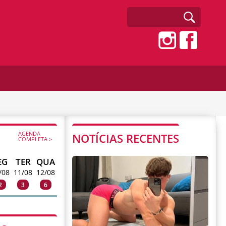
AGENDA
NOTÍCIAS RECENTES
COMPLETA >
EG
TER
QUA
/08
11/08
12/08
2
3
6