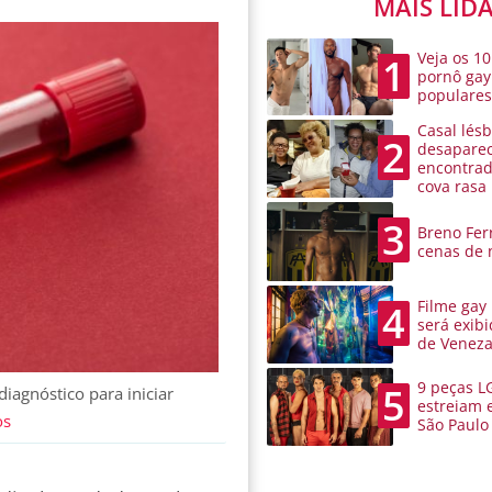
MAIS LID
Veja os 10
1
pornô gay
populare
Casal lésb
2
desaparec
encontra
cova rasa
3
Breno Ferr
cenas de 
Filme gay
4
será exibi
de Venez
9 peças L
5
agnóstico para iniciar
estreiam 
os
São Paulo