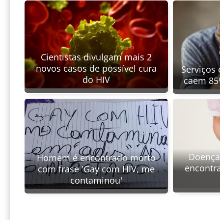
Cientistas divulgam mais 2
novos casos de possível cura
Serviços 
do HIV
caem 85%
Doença 
Homem é encontrado morto
encontr
com frase 'Gay com HIV, me
contaminou'