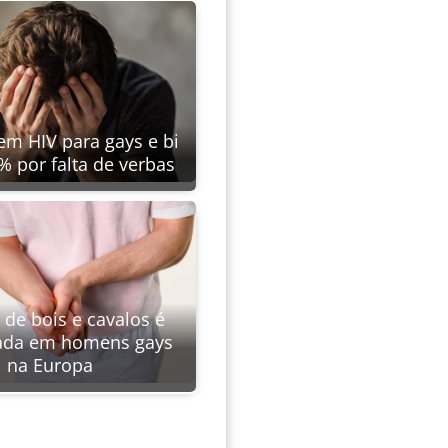
em HIV para gays e bi
 por falta de verbas
de bois e cavalos é
ada em homens gays
na Europa