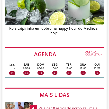
Rola caipirinha em dobro na happy hour do Medieval
hoje
AGENDA
AGENDA
COMPLETA >
SAB
DOM
SEG
TER
QUA
QUI
SEX
08/08
09/08
10/08
11/08
12/08
13/08
07/08
34
18
2
3
6
5
25
MAIS LIDAS
Veja os 10 astros do pornô gay mais