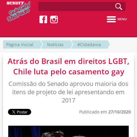
MENU
Página Inicial
Notícias
#Cidadania
Atrás do Brasil em direitos LGBT,
Chile luta pelo casamento gay
Comissão do Senado aprovou maioria dos
itens de projeto de lei apresentando em
2017
Publicado em
27/10/2020