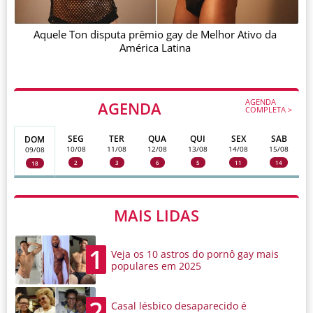
Aquele Ton disputa prêmio gay de Melhor Ativo da
América Latina
AGENDA
AGENDA
COMPLETA >
SEG
TER
QUA
QUI
SEX
SAB
DOM
10/08
11/08
12/08
13/08
14/08
15/08
09/08
2
3
6
5
11
14
18
MAIS LIDAS
1
Veja os 10 astros do pornô gay mais
populares em 2025
2
Casal lésbico desaparecido é