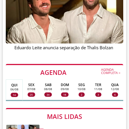
Eduardo Leite anuncia separação de Thalis Bolzan
AGENDA
AGENDA
COMPLETA >
SEX
SAB
DOM
SEG
TER
QUA
QUI
07/08
08/08
09/08
10/08
11/08
12/08
06/08
25
34
18
2
3
6
14
MAIS LIDAS