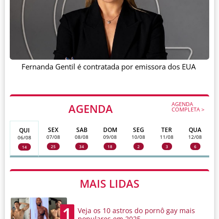
Fernanda Gentil é contratada por emissora dos EUA
AGENDA
AGENDA
COMPLETA >
SEX
SAB
DOM
SEG
TER
QUA
QUI
07/08
08/08
09/08
10/08
11/08
12/08
06/08
25
34
18
2
3
6
14
MAIS LIDAS
1
Veja os 10 astros do pornô gay mais
populares em 2025