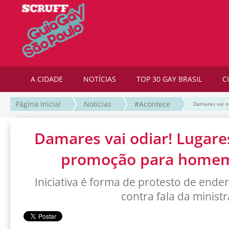
A CIDADE
NOTÍCIAS
TOP 30 GAY BRASIL
C
Página Inicial
Notícias
#Acontece
Damares vai o
Damares vai odiar! Lugare
promoção para homem
Iniciativa é forma de protesto de ende
contra fala da ministr