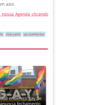
am azul.
 nossa Agenda clicando
lo
club yacht
up cozinha bar
oso endereço gay de
 anuncia fechamento