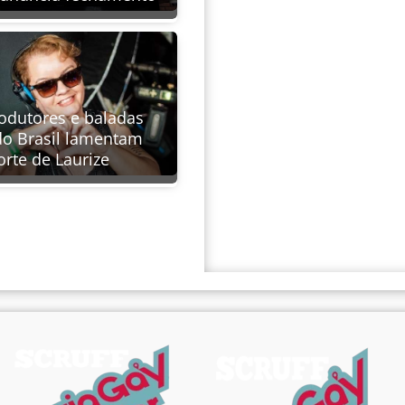
rodutores e baladas
o Brasil lamentam
rte de Laurize