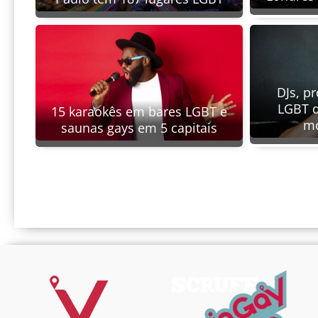
DJs, p
LGBT d
15 karaokês em bares LGBT e
mo
saunas gays em 5 capitais