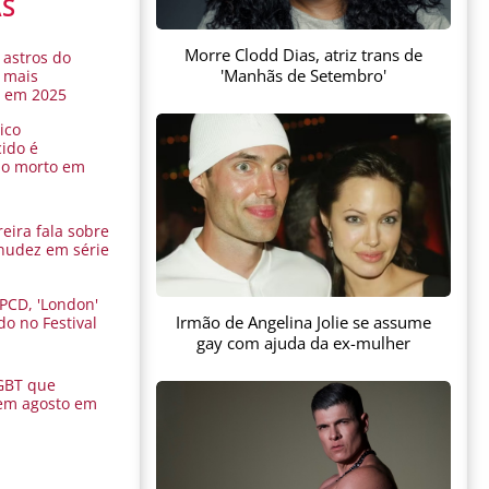
AS
Morre Clodd Dias, atriz trans de
 astros do
'Manhãs de Setembro'
 mais
s em 2025
ico
ido é
do morto em
eira fala sobre
nudez em série
 PCD, 'London'
Irmão de Angelina Jolie se assume
do no Festival
a
gay com ajuda da ex-mulher
GBT que
em agosto em