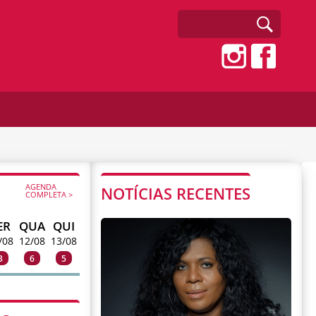
AGENDA
NOTÍCIAS RECENTES
COMPLETA >
ER
QUA
QUI
/08
12/08
13/08
3
6
5