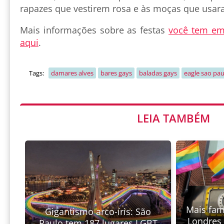
rapazes que vestirem rosa e às moças que usar
Mais informações sobre as festas
você tem em
aqu
i
.
Tags:
damares alves
bares gays
baladas gays
eagle sao pau
LEIA TAMBÉM
Mais fam
Gigantismo arco-íris: São
Londres
Paulo tem 187 lugares LGBT