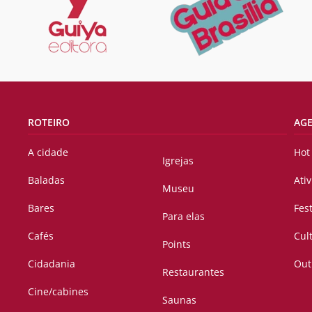
ROTEIRO
AG
A cidade
Hot
Igrejas
Baladas
Ati
Museu
Bares
Fes
Para elas
Cafés
Cul
Points
Cidadania
Out
Restaurantes
Cine/cabines
Saunas