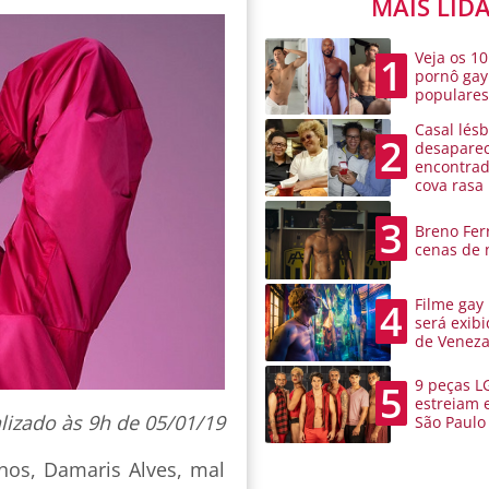
MAIS LID
Veja os 10
1
pornô gay
populare
Casal lésb
2
desaparec
encontra
cova rasa
3
Breno Ferr
cenas de 
Filme gay
4
será exibi
de Venez
9 peças L
5
estreiam 
lizado às 9h de 05/01/19
São Paulo
nos, Damaris Alves, mal