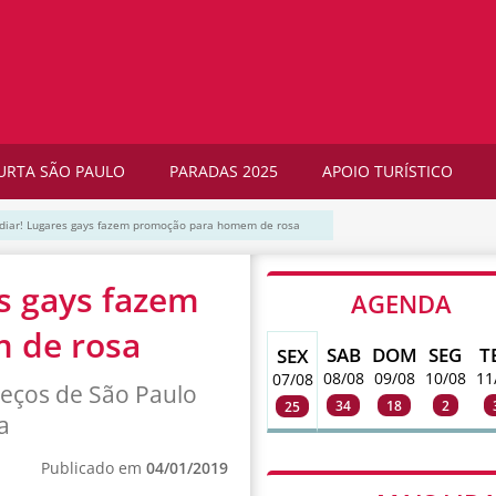
URTA SÃO PAULO
PARADAS 2025
APOIO TURÍSTICO
diar! Lugares gays fazem promoção para homem de rosa
s gays fazem
AGENDA
 de rosa
SAB
DOM
SEG
T
SEX
08/08
09/08
10/08
11
07/08
reços de São Paulo
34
18
2
25
a
Publicado em
04/01/2019