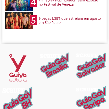
4
Filme gay PCD, 'London' será exibido
no Festival de Veneza
5
9 peças LGBT que estreiam em agosto
em São Paulo