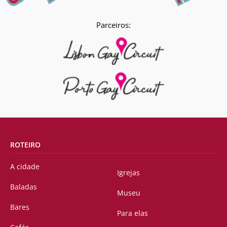
Parceiros:
ROTEIRO
A cidade
Igrejas
Baladas
Museu
Bares
Para elas