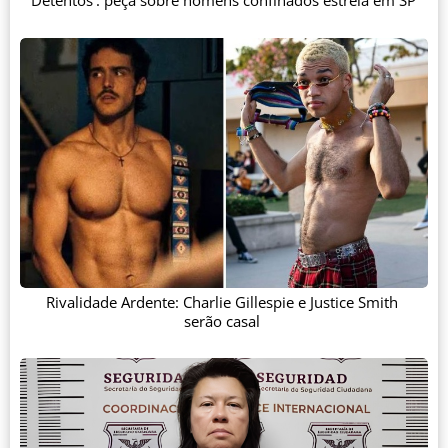
'Detentos': peça sobre homens confinados estreia em SP
Rivalidade Ardente: Charlie Gillespie e Justice Smith
serão casal