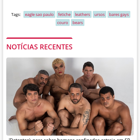
Tags:
eagle sao paulo
fetiche
leathers
ursos
bares gays
couro
bears
NOTÍCIAS RECENTES