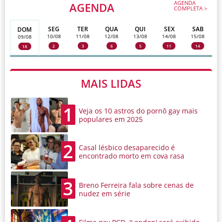
AGENDA
AGENDA
COMPLETA >
SEG
TER
QUA
QUI
SEX
SAB
DOM
10/08
11/08
12/08
13/08
14/08
15/08
09/08
2
3
6
5
11
14
18
MAIS LIDAS
1
Veja os 10 astros do pornô gay mais
populares em 2025
2
Casal lésbico desaparecido é
encontrado morto em cova rasa
3
Breno Ferreira fala sobre cenas de
nudez em série