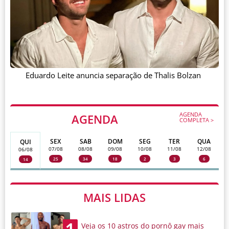
Eduardo Leite anuncia separação de Thalis Bolzan
AGENDA
AGENDA
COMPLETA >
SEX
SAB
DOM
SEG
TER
QUA
QUI
07/08
08/08
09/08
10/08
11/08
12/08
06/08
25
34
18
2
3
6
14
MAIS LIDAS
Veja os 10 astros do pornô gay mais