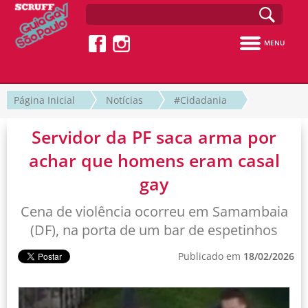
MENU
Página Inicial
Notícias
#Cidadania
Servidor da PF saca arma por
achar que homens eram casal
gay
Cena de violência ocorreu em Samambaia
(DF), na porta de um bar de espetinhos
Publicado em
18/02/2026