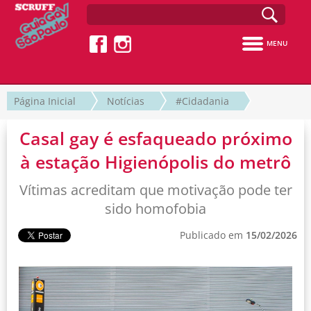
MENU
Página Inicial
Notícias
#Cidadania
Casal gay é esfaqueado próximo
à estação Higienópolis do metrô
Vítimas acreditam que motivação pode ter
sido homofobia
Publicado em
15/02/2026