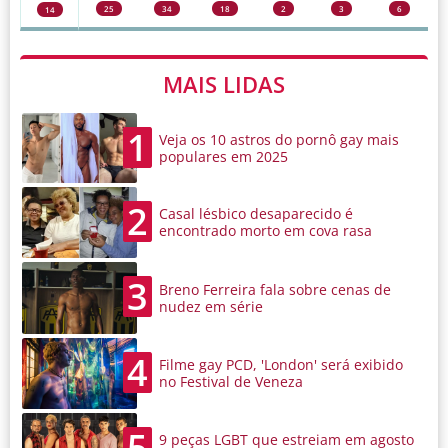
25
34
18
2
3
6
14
MAIS LIDAS
1
Veja os 10 astros do pornô gay mais
populares em 2025
2
Casal lésbico desaparecido é
encontrado morto em cova rasa
3
Breno Ferreira fala sobre cenas de
nudez em série
4
Filme gay PCD, 'London' será exibido
no Festival de Veneza
5
9 peças LGBT que estreiam em agosto