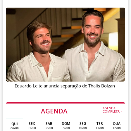
Eduardo Leite anuncia separação de Thalis Bolzan
AGENDA
AGENDA
COMPLETA >
SEX
SAB
DOM
SEG
TER
QUA
QUI
07/08
08/08
09/08
10/08
11/08
12/08
06/08