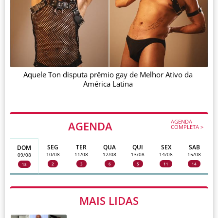
Aquele Ton disputa prêmio gay de Melhor Ativo da
América Latina
AGENDA
AGENDA
COMPLETA >
SEG
TER
QUA
QUI
SEX
SAB
DOM
10/08
11/08
12/08
13/08
14/08
15/08
09/08
2
3
6
5
11
14
18
MAIS LIDAS