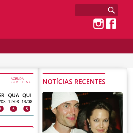
AGENDA
NOTÍCIAS RECENTES
COMPLETA >
ER
QUA
QUI
/08
12/08
13/08
3
6
5