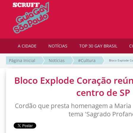
A CIDADE
NOTÍCIAS
TOP 30 GAY BRASIL
C
Página Inicial
Notícias
#Cultura
Bloco Explode Co
Bloco Explode Coração reún
centro de SP
Cordão que presta homenagem a Maria 
tema 'Sagrado Profan