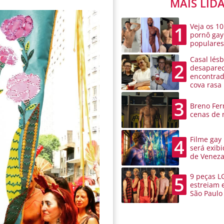
MAIS LID
Veja os 10
1
pornô gay
populare
Casal lésb
2
desaparec
encontra
cova rasa
3
Breno Ferr
cenas de 
Filme gay
4
será exibi
de Venez
9 peças L
5
estreiam 
São Paulo