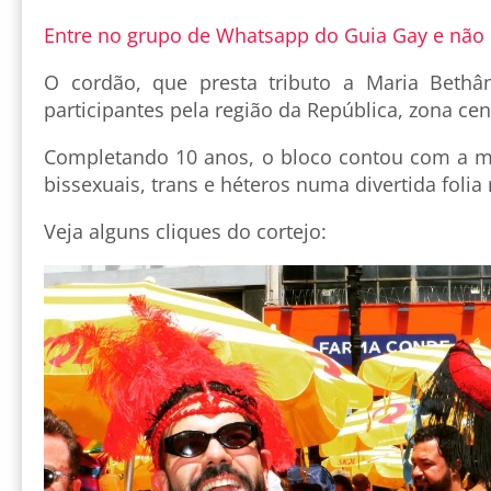
Entre no grupo de Whatsapp do Guia Gay e não
O cordão, que presta tributo a Maria Bethân
participantes pela região da República, zona cent
Completando 10 anos, o bloco contou com a mis
bissexuais, trans e héteros numa divertida foli
Veja alguns cliques do cortejo: