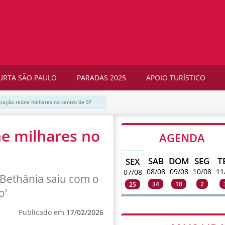
URTA SÃO PAULO
PARADAS 2025
APOIO TURÍSTICO
ração reúne milhares no centro de SP
e milhares no
AGENDA
SAB
DOM
SEG
T
SEX
08/08
09/08
10/08
11
07/08
Bethânia saiu com o
34
18
2
25
o'
Publicado em
17/02/2026