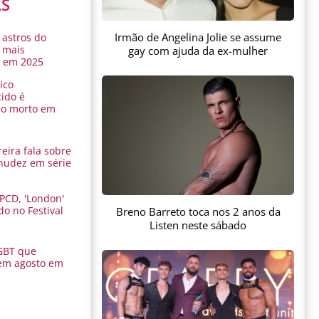
AS
Irmão de Angelina Jolie se assume
 astros do
 mais
gay com ajuda da ex-mulher
s em 2025
ico
ido é
do morto em
eira fala sobre
nudez em série
 PCD, 'London'
do no Festival
Breno Barreto toca nos 2 anos da
a
Listen neste sábado
GBT que
em agosto em