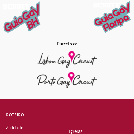
Parceiros:
ROTEIRO
A cidade
Igrejas