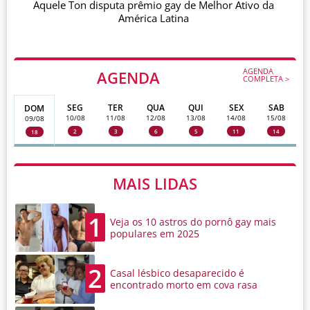
Aquele Ton disputa prêmio gay de Melhor Ativo da
América Latina
AGENDA
AGENDA
COMPLETA >
SEG
TER
QUA
QUI
SEX
SAB
DOM
10/08
11/08
12/08
13/08
14/08
15/08
09/08
2
3
6
5
11
14
18
MAIS LIDAS
1
Veja os 10 astros do pornô gay mais
populares em 2025
2
Casal lésbico desaparecido é
encontrado morto em cova rasa