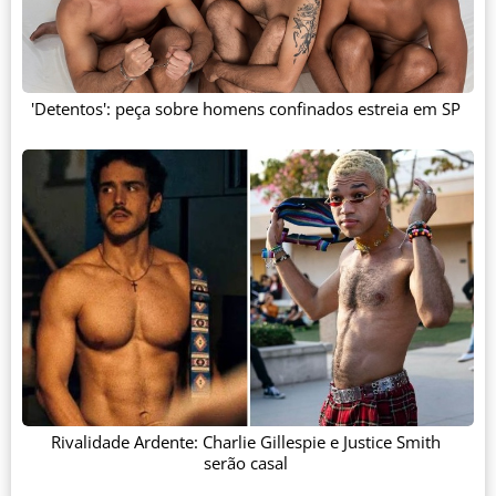
'Detentos': peça sobre homens confinados estreia em SP
Rivalidade Ardente: Charlie Gillespie e Justice Smith
serão casal