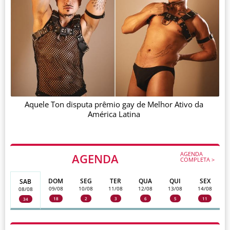
Aquele Ton disputa prêmio gay de Melhor Ativo da
América Latina
AGENDA
AGENDA
COMPLETA >
DOM
SEG
TER
QUA
QUI
SEX
SAB
09/08
10/08
11/08
12/08
13/08
14/08
08/08
18
2
3
6
5
11
34