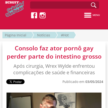
MENU
Página Inicial
Notícias
#Hot
Consolo faz ator pornô gay
perder parte do intestino grosso
Após cirurgia, Wrex Wylde enfrentou
complicações de saúde e financeiras
Publicado em
03/05/2024