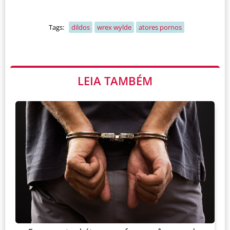
Tags:
dildos
wrex wylde
atores pornos
LEIA TAMBÉM