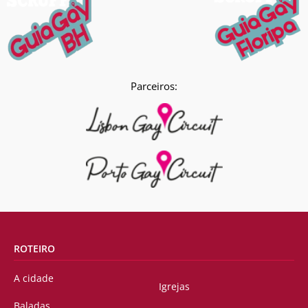
Parceiros:
ROTEIRO
A cidade
Igrejas
Baladas