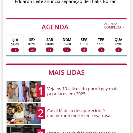
Eduardo Leite anuncia separação de Thalis Bolzan
AGENDA
AGENDA
COMPLETA >
SEX
SAB
DOM
SEG
TER
QUA
QUI
07/08
08/08
09/08
10/08
11/08
12/08
06/08
25
34
18
2
3
6
14
MAIS LIDAS
1
Veja os 10 astros do pornô gay mais
populares em 2025
2
Casal lésbico desaparecido é
encontrado morto em cova rasa