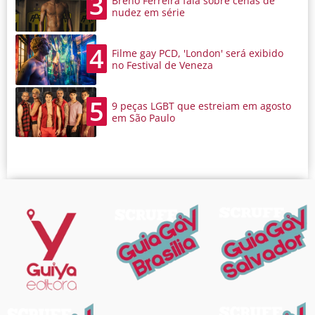
3
Breno Ferreira fala sobre cenas de
nudez em série
4
Filme gay PCD, 'London' será exibido
no Festival de Veneza
5
9 peças LGBT que estreiam em agosto
em São Paulo