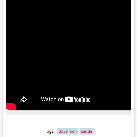
Tags:
dove men
saude