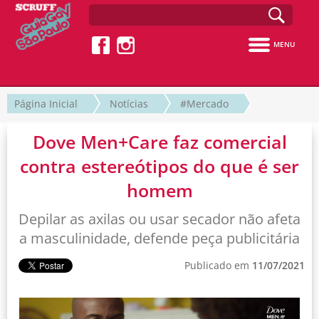
MENU
Página Inicial
Notícias
#Mercado
Dove Men+Care faz comercial
contra estereótipos do que é ser
homem
Depilar as axilas ou usar secador não afeta
a masculinidade, defende peça publicitária
Publicado em
11/07/2021