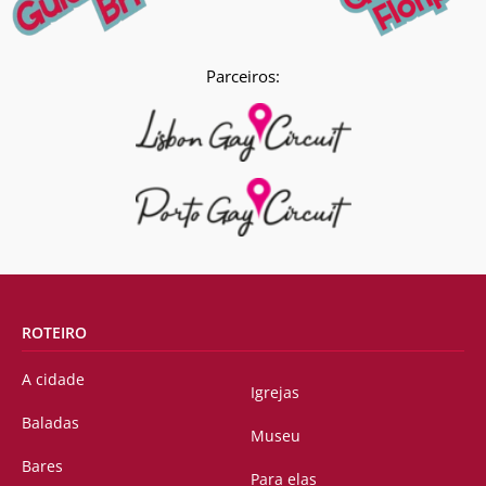
Parceiros:
ROTEIRO
A cidade
Igrejas
Baladas
Museu
Bares
Para elas