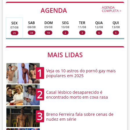
AGENDA
AGENDA
COMPLETA >
SAB
DOM
SEG
TER
QUA
QUI
SEX
08/08
09/08
10/08
11/08
12/08
13/08
07/08
34
18
2
3
6
5
25
MAIS LIDAS
1
Veja os 10 astros do pornô gay mais
populares em 2025
2
Casal lésbico desaparecido é
encontrado morto em cova rasa
3
Breno Ferreira fala sobre cenas de
nudez em série