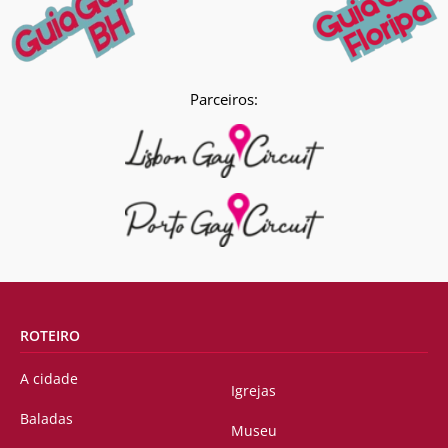
Parceiros:
ROTEIRO
A cidade
Igrejas
Baladas
Museu