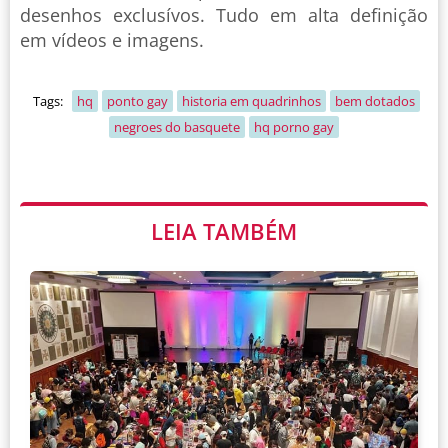
desenhos exclusívos. Tudo em alta definição
em vídeos e imagens.
Tags:
hq
ponto gay
historia em quadrinhos
bem dotados
negroes do basquete
hq porno gay
LEIA TAMBÉM