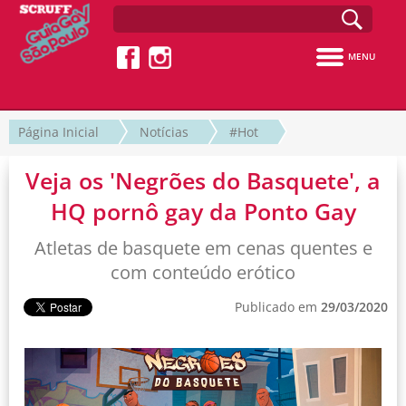
MENU
Página Inicial
Notícias
#Hot
Veja os 'Negrões do Basquete', a
HQ pornô gay da Ponto Gay
Atletas de basquete em cenas quentes e
com conteúdo erótico
Publicado em
29/03/2020