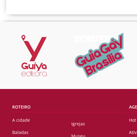
ROTEIRO
AG
A cidade
Hot
Igrejas
Baladas
Ati
Museu