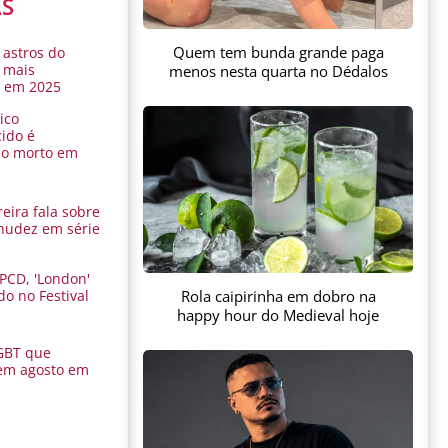
AS
Quem tem bunda grande paga
 astros do
 mais
menos nesta quarta no Dédalos
s em 2025
ico
ido é
do morto em
eira fala sobre
nudez em série
 PCD, 'London'
Rola caipirinha em dobro na
do no Festival
a
happy hour do Medieval hoje
GBT que
em agosto em