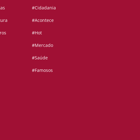
tas
#Cidadania
tura
#Acontece
ros
#Hot
#Mercado
#Saúde
#Famosos