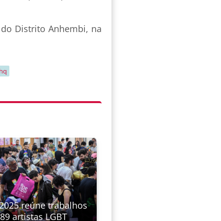
 do Distrito Anhembi, na
hq
2025 reúne trabalhos
89 artistas LGBT