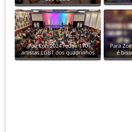
Poc Con 2024 reúne 170
Para Zoë
artistas LGBT dos quadrinhos
é bis