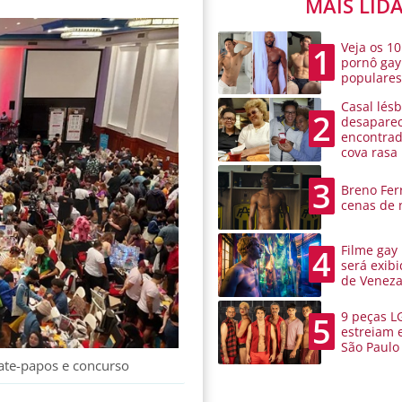
MAIS LID
Veja os 10
1
pornô gay
populare
Casal lésb
2
desaparec
encontra
cova rasa
3
Breno Ferr
cenas de 
Filme gay
4
será exibi
de Venez
9 peças L
5
estreiam 
São Paulo
bate-papos e concurso