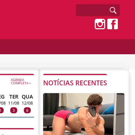
AGENDA
NOTÍCIAS RECENTES
COMPLETA >
EG
TER
QUA
/08
11/08
12/08
2
3
6