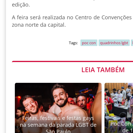
edição.
A feira será realizada no Centro de Convenções
zona norte da capital.
Tags:
poc con
quadrinhos lgbt
LEIA TAMBÉM
Feiras, festivais e festas gays
Poc Con 
na semana da parada LGBT de
de 1
São Paulo