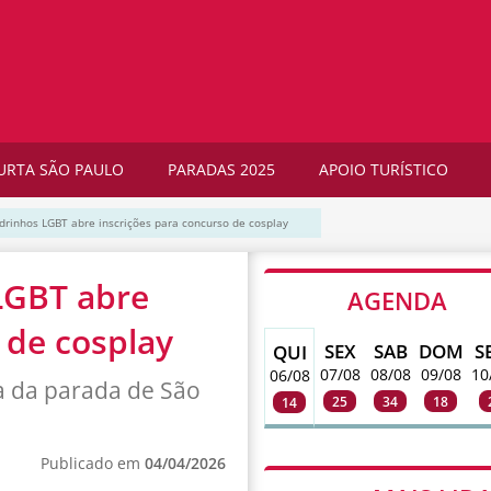
URTA SÃO PAULO
PARADAS 2025
APOIO TURÍSTICO
drinhos LGBT abre inscrições para concurso de cosplay
LGBT abre
AGENDA
 de cosplay
SEX
SAB
DOM
S
QUI
07/08
08/08
09/08
10
06/08
a da parada de São
25
34
18
14
Publicado em
04/04/2026