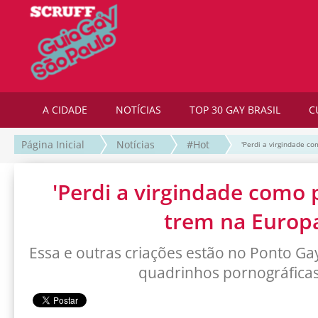
A CIDADE
NOTÍCIAS
TOP 30 GAY BRASIL
C
Página Inicial
Notícias
#Hot
'Perdi a virgindade c
'Perdi a virgindade como
trem na Europa
Essa e outras criações estão no Ponto Gay
quadrinhos pornográficas