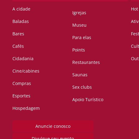
A cidade
Hot
Igrejas
Baladas
Ati
Museu
Bares
Fes
Para elas
Cafés
Cul
Points
Cidadania
Out
Restaurantes
Cine/cabines
Saunas
Compras
Sex clubs
Esportes
Apoio Turístico
Hospedagem
Anuncie conosco
Divulgue seu evento