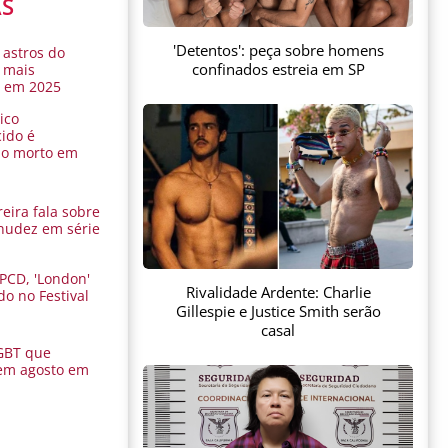
AS
'Detentos': peça sobre homens
 astros do
confinados estreia em SP
 mais
s em 2025
ico
ido é
do morto em
eira fala sobre
nudez em série
 PCD, 'London'
Rivalidade Ardente: Charlie
do no Festival
Gillespie e Justice Smith serão
a
casal
GBT que
em agosto em