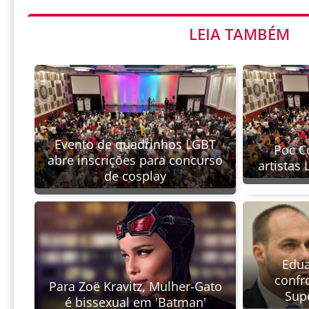
LEIA TAMBÉM
Evento de quadrinhos LGBT
Poc C
abre inscrições para concurso
artistas
de cosplay
Edua
confro
Para Zoë Kravitz, Mulher-Gato
Sup
é bissexual em 'Batman'