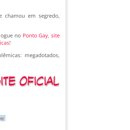
me chamou em segredo,
 jogue no
Ponto Gay, site
icas
!
olêmicas: megadotados,
gay