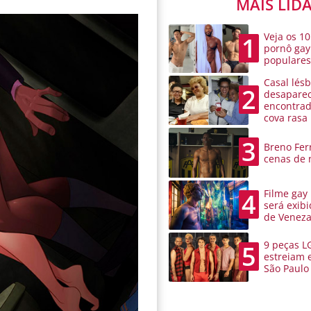
MAIS LID
Veja os 10
1
pornô gay
populare
Casal lésb
2
desaparec
encontra
cova rasa
3
Breno Ferr
cenas de 
Filme gay
4
será exibi
de Venez
9 peças L
5
estreiam 
São Paulo