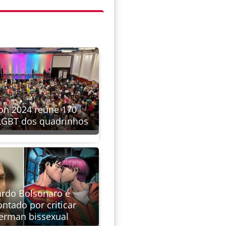
on 2024 reúne 170
 LGBT dos quadrinhos
rdo Bolsonaro é
ntado por criticar
erman bissexual