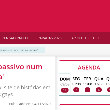
URTA SÃO PAULO
PARADAS 2025
APOIO TURÍSTICO
omo passivo num trem na Europa'
 passivo num
AGENDA
'
SEG
TER
QUA
Q
DOM
10/08
11/08
12/08
13
09/08
, site de histórias em
2
3
6
18
 gays
Publicado em
04/11/2020