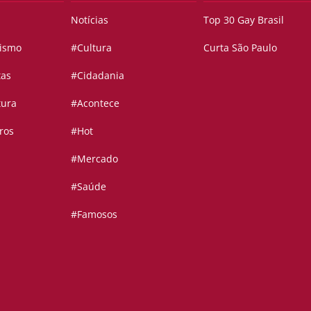
Notícias
Top 30 Gay Brasil
vismo
#Cultura
Curta São Paulo
tas
#Cidadania
tura
#Acontece
ros
#Hot
#Mercado
#Saúde
#Famosos