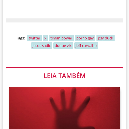
Tags:
twitter
x
timan power
porno gay
psy duck
jesus sadic
duque vix
jeff carvalho
LEIA TAMBÉM