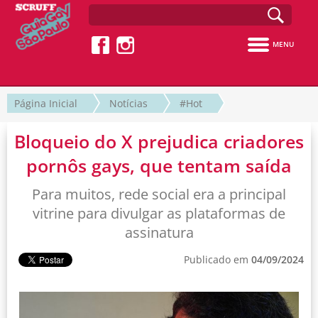
MENU
Página Inicial
Notícias
#Hot
Bloqueio do X prejudica criadores
pornôs gays, que tentam saída
Para muitos, rede social era a principal
vitrine para divulgar as plataformas de
assinatura
Publicado em
04/09/2024