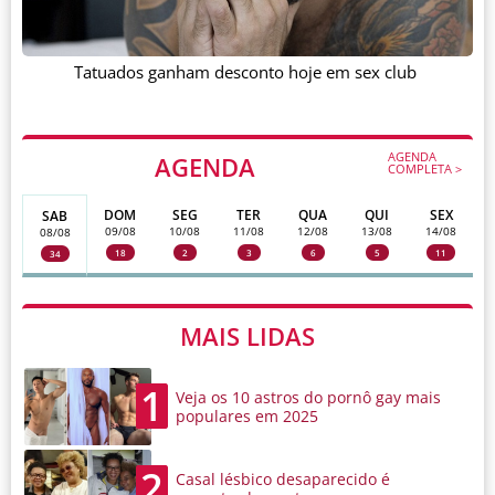
Tatuados ganham desconto hoje em sex club
AGENDA
AGENDA
COMPLETA >
DOM
SEG
TER
QUA
QUI
SEX
SAB
09/08
10/08
11/08
12/08
13/08
14/08
08/08
18
2
3
6
5
11
34
MAIS LIDAS
1
Veja os 10 astros do pornô gay mais
populares em 2025
2
Casal lésbico desaparecido é