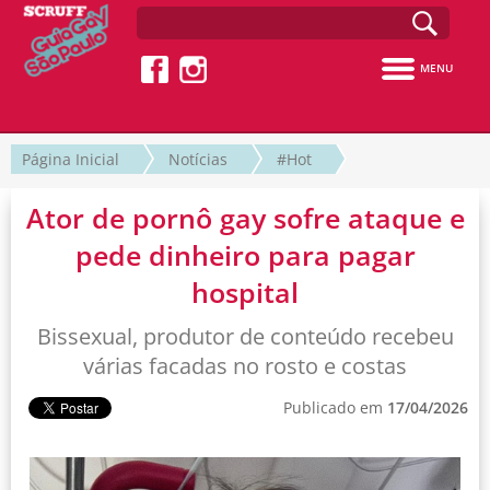
MENU
Página Inicial
Notícias
#Hot
Ator de pornô gay sofre ataque e
pede dinheiro para pagar
hospital
Bissexual, produtor de conteúdo recebeu
várias facadas no rosto e costas
Publicado em
17/04/2026