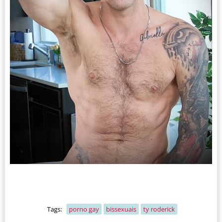
Tags:
porno gay
bissexuais
ty roderick