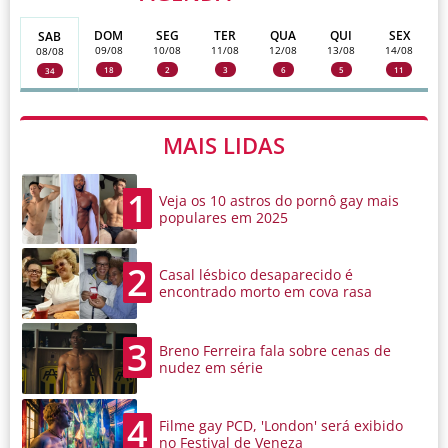
DOM
SEG
TER
QUA
QUI
SEX
SAB
09/08
10/08
11/08
12/08
13/08
14/08
08/08
18
2
3
6
5
11
34
MAIS LIDAS
1
Veja os 10 astros do pornô gay mais
populares em 2025
2
Casal lésbico desaparecido é
encontrado morto em cova rasa
3
Breno Ferreira fala sobre cenas de
nudez em série
4
Filme gay PCD, 'London' será exibido
no Festival de Veneza