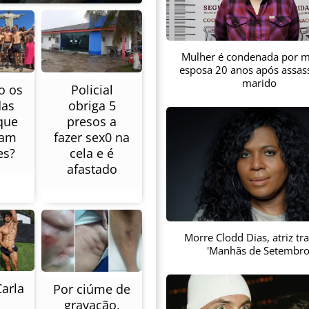
Mulher é condenada por m
esposa 20 anos após assas
marido
o os
Policial
das
obriga 5
que
presos a
ram
fazer sex0 na
es?
cela e é
afastado
Morre Clodd Dias, atriz tr
'Manhãs de Setembro
Carla
Por ciúme de
gravação,