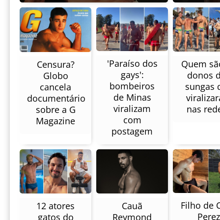
'Paraíso dos
Quem sã
Censura?
gays':
donos 
Globo
bombeiros
sungas 
cancela
de Minas
viraliza
documentário
viralizam
nas red
sobre a G
com
Magazine
postagem
Filho de 
Cauã
12 atores
Perez
Reymond
gatos do