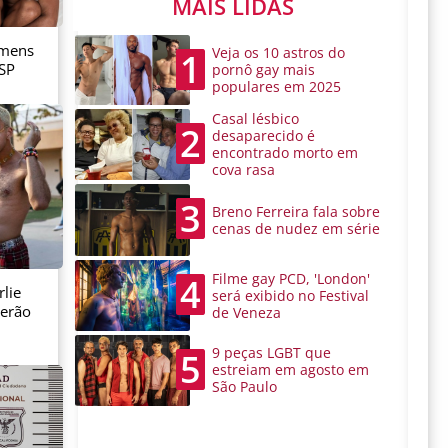
MAIS LIDAS
omens
Veja os 10 astros do
1
 SP
pornô gay mais
populares em 2025
Casal lésbico
2
desaparecido é
encontrado morto em
cova rasa
3
Breno Ferreira fala sobre
cenas de nudez em série
Filme gay PCD, 'London'
4
lie
será exibido no Festival
serão
de Veneza
9 peças LGBT que
5
estreiam em agosto em
São Paulo