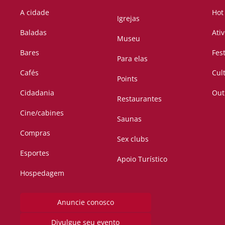
A cidade
Hot
Igrejas
Baladas
Ati
Museu
Bares
Fes
Para elas
Cafés
Cul
Points
Cidadania
Out
Restaurantes
Cine/cabines
Saunas
Compras
Sex clubs
Esportes
Apoio Turístico
Hospedagem
Anuncie conosco
Divulgue seu evento