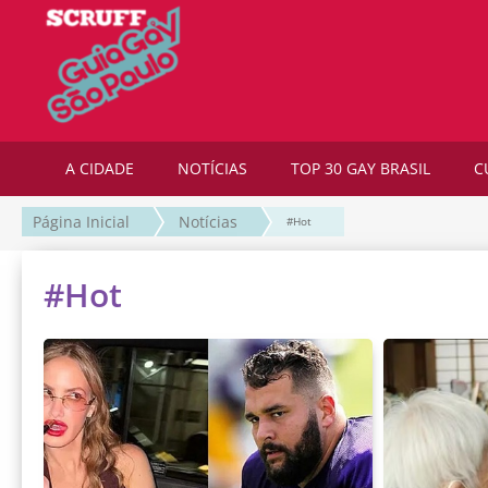
A CIDADE
NOTÍCIAS
TOP 30 GAY BRASIL
C
Página Inicial
Notícias
#Hot
#Hot