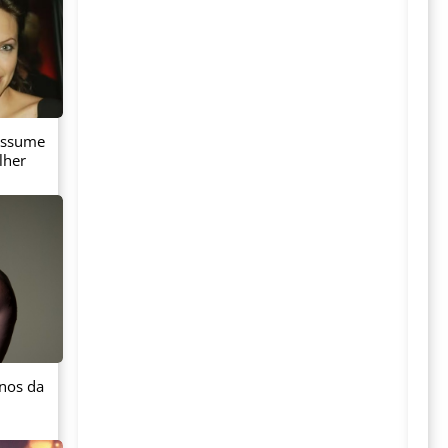
 assume
lher
anos da