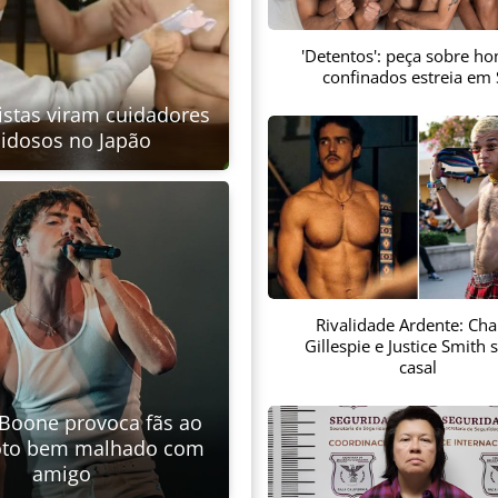
'Detentos': peça sobre h
confinados estreia em
ristas viram cuidadores
 idosos no Japão
Rivalidade Ardente: Char
Gillespie e Justice Smith 
casal
Boone provoca fãs ao
foto bem malhado com
amigo