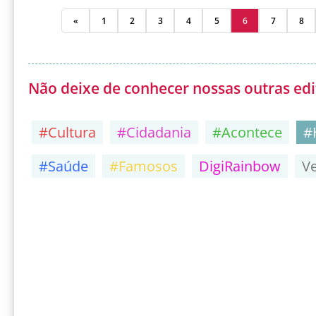
«
1
2
3
4
5
6
7
8
Não deixe de conhecer nossas outras edi
#Cultura
#Cidadania
#Acontece
#
#Saúde
#Famosos
DigiRainbow
V