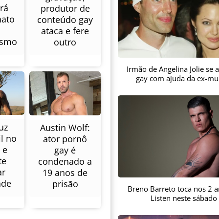
rá
produtor de
ato
conteúdo gay
ataca e fere
rismo
outro
Irmão de Angelina Jolie se
gay com ajuda da ex-mu
uz
Austin Wolf:
il no
ator pornô
 e
gay é
te
condenado a
ar
19 anos de
ade
prisão
Breno Barreto toca nos 2 
Listen neste sábado