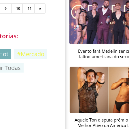
9
10
11
»
torias:
Evento fará Medelín ser ca
Hot
#Mercado
latino-americana do sex
er Todas
Aquele Ton disputa prêmio
Melhor Ativo da América L