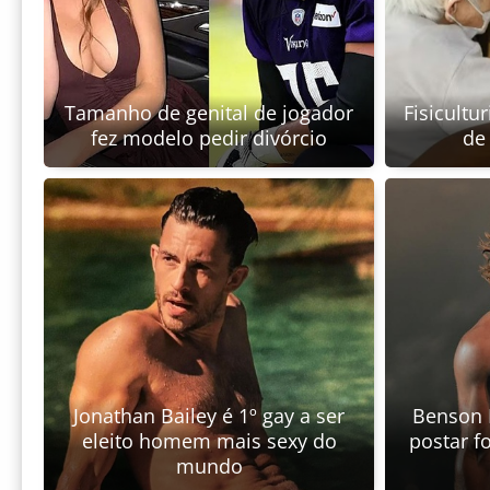
Tamanho de genital de jogador
Fisicultu
fez modelo pedir divórcio
de
Jonathan Bailey é 1º gay a ser
Benson 
eleito homem mais sexy do
postar 
mundo