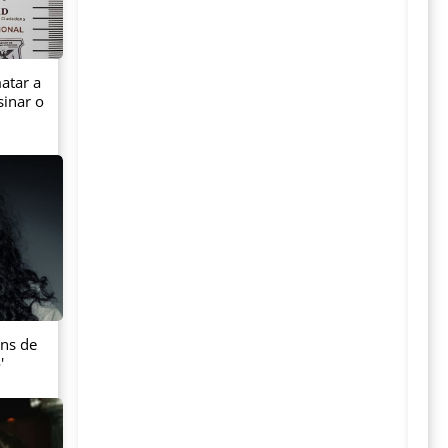
atar a
sinar o
ans de
'