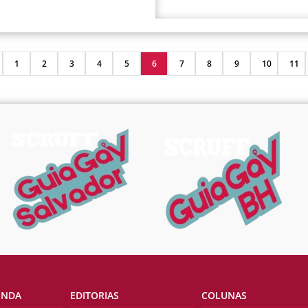
1
2
3
4
5
6
7
8
9
10
11
ENDA
EDITORIAS
COLUNAS