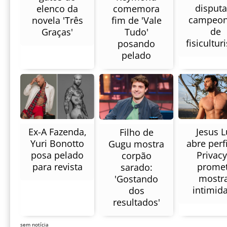
disputa
comemora
elenco da
campeon
fim de 'Vale
novela 'Três
de
Tudo'
Graças'
fisicultu
posando
pelado
Ex-A Fazenda,
Jesus L
Filho de
Yuri Bonotto
abre perf
Gugu mostra
posa pelado
Privacy
corpão
para revista
prome
sarado:
mostr
'Gostando
intimid
dos
resultados'
sem notícia