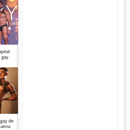
pital
o gay
 gay de
atina