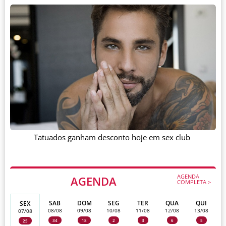
Tatuados ganham desconto hoje em sex club
AGENDA
AGENDA
COMPLETA >
SAB
DOM
SEG
TER
QUA
QUI
SEX
08/08
09/08
10/08
11/08
12/08
13/08
07/08
34
18
2
3
6
5
25