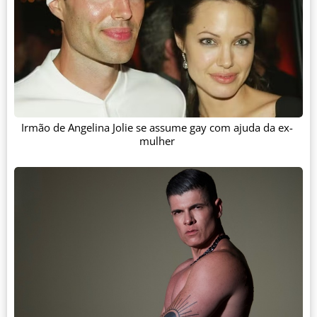
Irmão de Angelina Jolie se assume gay com ajuda da ex-
mulher