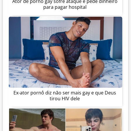
Ator de pornô gay sofre ataque e pede dinheiro
para pagar hospital
Ex-ator pornô diz não ser mais gay e que Deus
tirou HIV dele