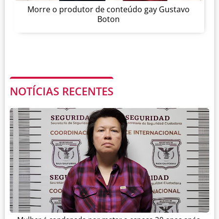
Morre o produtor de conteúdo gay Gustavo
Boton
NOTÍCIAS RECENTES