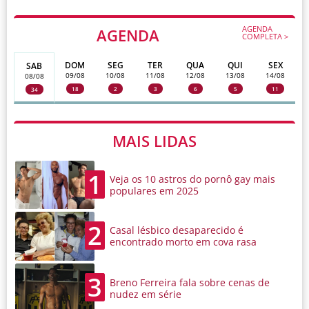
AGENDA
AGENDA
COMPLETA >
DOM
SEG
TER
QUA
QUI
SEX
SAB
09/08
10/08
11/08
12/08
13/08
14/08
08/08
18
2
3
6
5
11
34
MAIS LIDAS
1
Veja os 10 astros do pornô gay mais
populares em 2025
2
Casal lésbico desaparecido é
encontrado morto em cova rasa
3
Breno Ferreira fala sobre cenas de
nudez em série