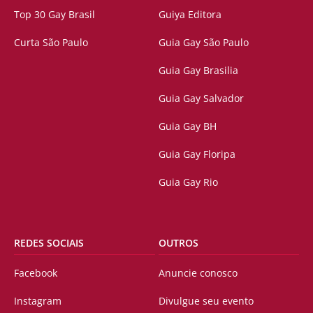
Top 30 Gay Brasil
Guiya Editora
Curta São Paulo
Guia Gay São Paulo
Guia Gay Brasilia
Guia Gay Salvador
Guia Gay BH
Guia Gay Floripa
Guia Gay Rio
REDES SOCIAIS
OUTROS
Facebook
Anuncie conosco
Instagram
Divulgue seu evento