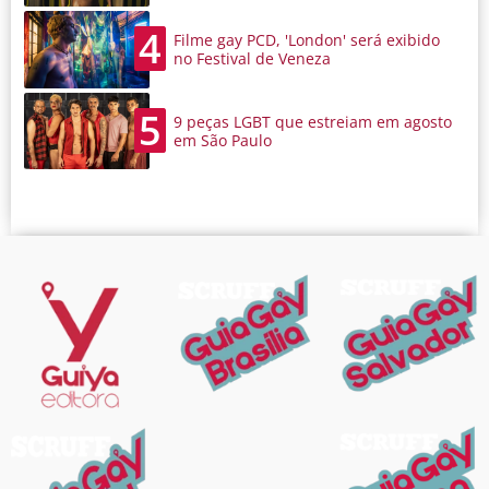
4
Filme gay PCD, 'London' será exibido
no Festival de Veneza
5
9 peças LGBT que estreiam em agosto
em São Paulo