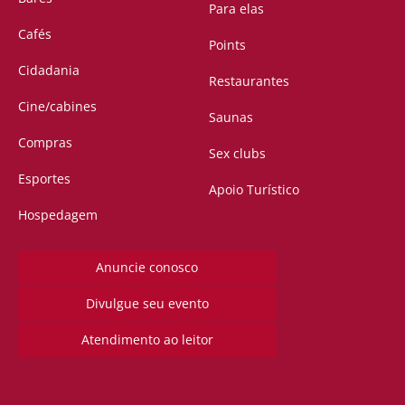
Para elas
Cafés
Points
Cidadania
Restaurantes
Cine/cabines
Saunas
Compras
Sex clubs
Esportes
Apoio Turístico
Hospedagem
Anuncie conosco
Divulgue seu evento
Atendimento ao leitor