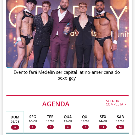
Evento fará Medelín ser capital latino-americana do
sexo gay
AGENDA
AGENDA
COMPLETA >
SEG
TER
QUA
QUI
SEX
SAB
DOM
10/08
11/08
12/08
13/08
14/08
15/08
09/08
2
3
6
5
11
14
18