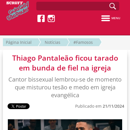
MENU
Página Inicial
Notícias
#Famosos
Thiago Pantaleão ficou tarado
em bunda de fiel na igreja
Cantor bissexual lembrou-se de momento
que misturou tesão e medo em igreja
evangélica
Publicado em
21/11/2024