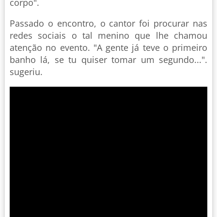
corpo".
Passado o encontro, o cantor foi procurar nas
redes sociais o tal menino que lhe chamou
atenção no evento. "A gente já teve o primeiro
banho lá, se tu quiser tomar um segundo...".
sugeriu.