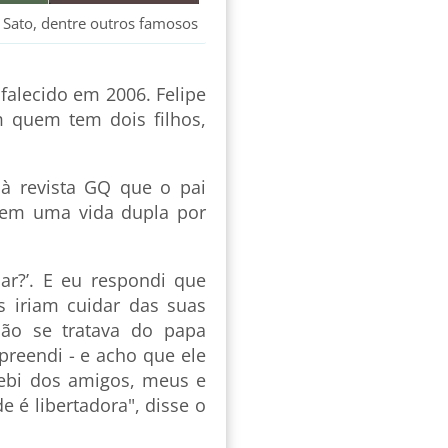
 Sato, dentre outros famosos
e falecido em 2006. Felipe
m quem tem dois filhos,
 à revista GQ que o pai
sem uma vida dupla por
ar?’. E eu respondi que
s iriam cuidar das suas
Não se tratava do papa
reendi - e acho que ele
ebi dos amigos, meus e
e é libertadora", disse o