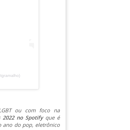
@tgramalho)
s LGBT ou com foco na
s 2022 no Spotify
que é
 ano do pop, eletrônico