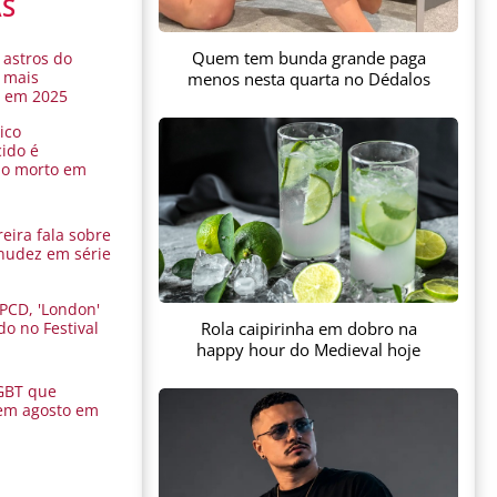
AS
Quem tem bunda grande paga
 astros do
 mais
menos nesta quarta no Dédalos
s em 2025
ico
ido é
do morto em
eira fala sobre
nudez em série
 PCD, 'London'
Rola caipirinha em dobro na
do no Festival
a
happy hour do Medieval hoje
GBT que
em agosto em