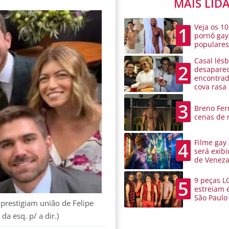
MAIS LID
Veja os 10
1
pornô gay
populare
Casal lésb
2
desaparec
encontra
cova rasa
3
Breno Ferr
cenas de 
Filme gay
4
será exibi
de Venez
9 peças L
5
estreiam 
São Paulo
) prestigiam união de Felipe
 da esq. p/ a dir.)