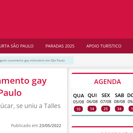
URTA SÃO PAULO
PARADAS 2025
APOIO TURÍSTICO
giam casamento gay milionário em São Paulo
amento gay
AGENDA
Paulo
QUI
SEX
SAB
D
QUA
06/08
07/08
08/08
09
05/08
úcar, se uniu a Talles
14
25
34
1
10
Publicado em
23/05/2022