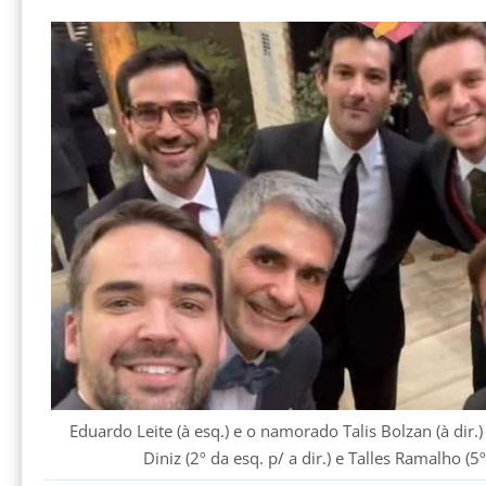
Eduardo Leite (à esq.) e o namorado Talis Bolzan (à dir.
Diniz (2º da esq. p/ a dir.) e Talles Ramalho (5º