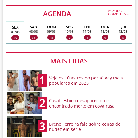
AGENDA
AGENDA
COMPLETA >
SAB
DOM
SEG
TER
QUA
QUI
SEX
08/08
09/08
10/08
11/08
12/08
13/08
07/08
34
18
2
3
6
5
25
MAIS LIDAS
1
Veja os 10 astros do pornô gay mais
populares em 2025
2
Casal lésbico desaparecido é
encontrado morto em cova rasa
3
Breno Ferreira fala sobre cenas de
nudez em série