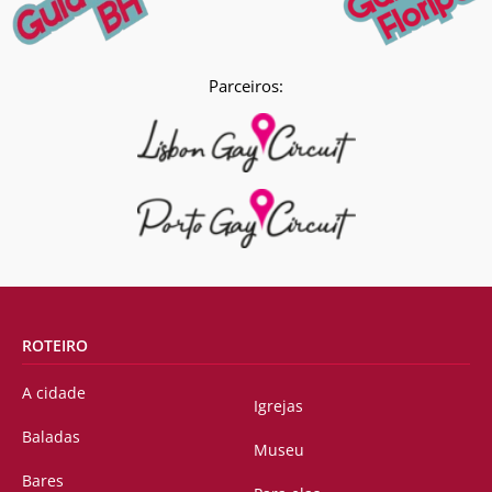
Parceiros:
ROTEIRO
A cidade
Igrejas
Baladas
Museu
Bares