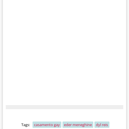
Tags:
casamento gay
eder meneghine
dyl reis