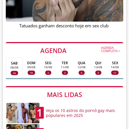
Tatuados ganham desconto hoje em sex club
AGENDA
AGENDA
COMPLETA >
DOM
SEG
TER
QUA
QUI
SEX
SAB
09/08
10/08
11/08
12/08
13/08
14/08
08/08
18
2
3
6
5
11
34
MAIS LIDAS
1
Veja os 10 astros do pornô gay mais
populares em 2025