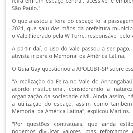
feira em um espaço central, acessível e emble
São Paulo."
O que afastou a feira do espaço foi a passage
2021, que saiu das mãos da prefeitura municip
o Vale (liderado pela W Torre, responsável pelo 
A partir daí, o uso do vale passou a ser pago,
ativista ir para o Memorial da América Latina.
O
Guia Gay
questionou a APOLGBT-SP sobre ess
"A realização da Feira no Vale do Anhangaba
acordo institucional, considerando a natur
organização da sociedade civil. Ainda assim, h
a utilização do espaço, assim como também
Memorial da América Latina", explicou Martins.
"Por questões contratuais, que ainda es
podemos divulgar valores, mas reforçamos q