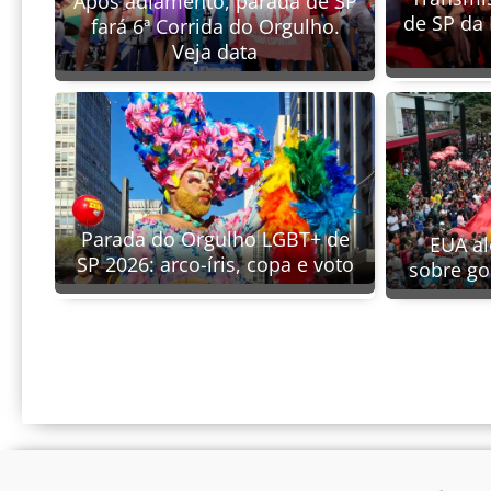
Após adiamento, parada de SP
de SP da
fará 6ª Corrida do Orgulho.
Veja data
Parada do Orgulho LGBT+ de
EUA al
SP 2026: arco-íris, copa e voto
sobre go