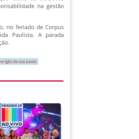
ponsabilidade na gestão
ho, no feriado de Corpus
ida Paulista. A parada
ição.
ho lgbt de sao paulo
ssão da Parada LGBT