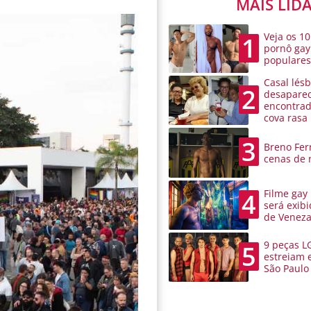
MAIS LID
Veja os 10
1
pornô gay
populare
Casal lésb
2
desaparec
encontra
cova rasa
3
Breno Ferr
cenas de 
Filme gay
4
será exibi
de Venez
9 peças L
5
estreiam 
São Paulo