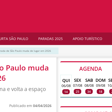
URTA SÃO PAULO
PARADAS 2025
APOIO TURÍSTICO
arada de São Paulo muda de lugar em 2026
ão Paulo muda
AGENDA
26
SEX
SAB
DOM
S
QUI
07/08
08/08
09/08
10
06/08
na e volta a espaço
25
34
18
14
Publicado em
04/04/2026