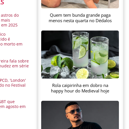
AS
Quem tem bunda grande paga
 astros do
 mais
menos nesta quarta no Dédalos
s em 2025
ico
ido é
do morto em
eira fala sobre
nudez em série
 PCD, 'London'
Rola caipirinha em dobro na
do no Festival
a
happy hour do Medieval hoje
GBT que
em agosto em