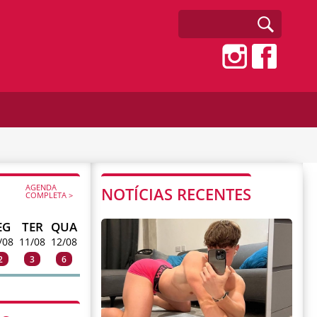
AGENDA
NOTÍCIAS RECENTES
COMPLETA >
EG
TER
QUA
/08
11/08
12/08
2
3
6