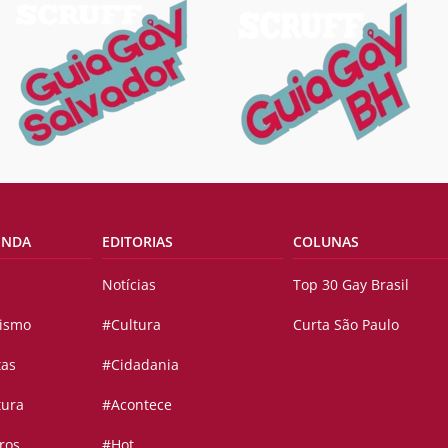
ENDA
EDITORIAS
COLUNAS
Notícias
Top 30 Gay Brasil
vismo
#Cultura
Curta São Paulo
tas
#Cidadania
tura
#Acontece
ros
#Hot