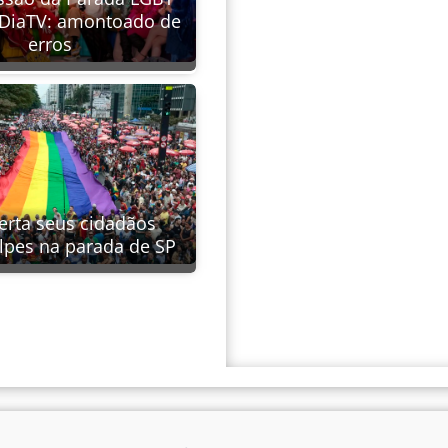
 DiaTV: amontoado de
erros
erta seus cidadãos
lpes na parada de SP