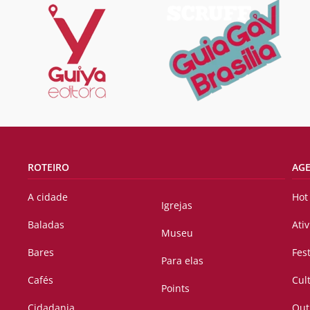
ROTEIRO
AG
A cidade
Hot
Igrejas
Baladas
Ati
Museu
Bares
Fes
Para elas
Cafés
Cul
Points
Cidadania
Out