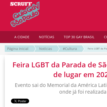
A CIDADE
NOTÍCIAS
TOP 30 GAY BRASIL
C
Página Inicial
Notícias
#Cultura
Feira LGBT da P
Feira LGBT da Parada de S
de lugar em 20
Evento sai do Memorial da América Lati
onde já foi realizada