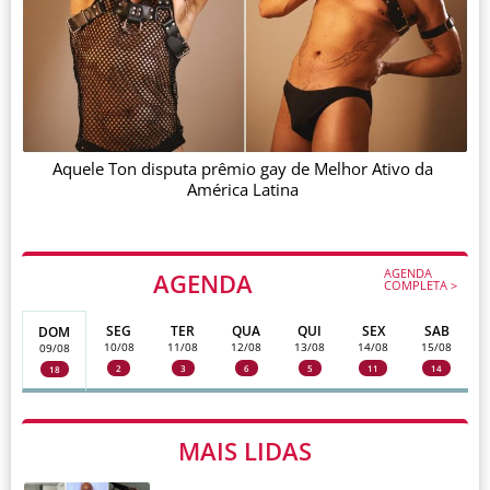
Aquele Ton disputa prêmio gay de Melhor Ativo da
América Latina
AGENDA
AGENDA
COMPLETA >
SEG
TER
QUA
QUI
SEX
SAB
DOM
10/08
11/08
12/08
13/08
14/08
15/08
09/08
2
3
6
5
11
14
18
MAIS LIDAS