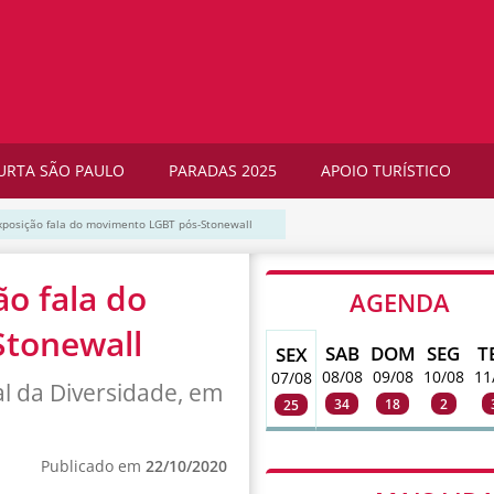
URTA SÃO PAULO
PARADAS 2025
APOIO TURÍSTICO
xposição fala do movimento LGBT pós-Stonewall
o fala do
AGENDA
tonewall
SAB
DOM
SEG
T
SEX
08/08
09/08
10/08
11
07/08
l da Diversidade, em
34
18
2
25
Publicado em
22/10/2020