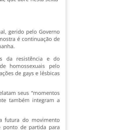
al, gerido pelo Governo
 mostra é continuação de
manha.
as da resistência e do
 de homossexuais pelo
zações de gays e lésbicas
relatam seus "momentos
ente também integram a
a futura do movimento
é ponto de partida para