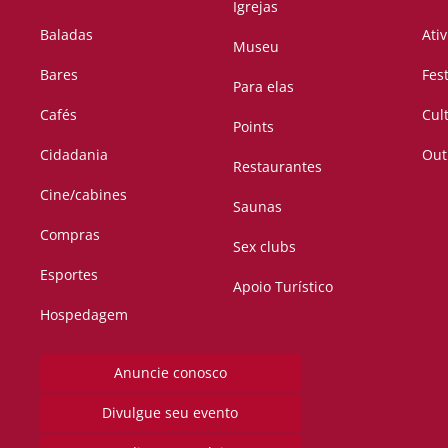
Igrejas
Baladas
Ati
Museu
Bares
Fes
Para elas
Cafés
Cul
Points
Cidadania
Out
Restaurantes
Cine/cabines
Saunas
Compras
Sex clubs
Esportes
Apoio Turístico
Hospedagem
Anuncie conosco
Divulgue seu evento