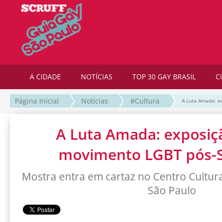
A CIDADE
NOTÍCIAS
TOP 30 GAY BRASIL
C
Página Inicial
Notícias
#Cultura
A Luta Amada: e
A Luta Amada: exposiçã
movimento LGBT pós-S
Mostra entra em cartaz no Centro Cultura
São Paulo