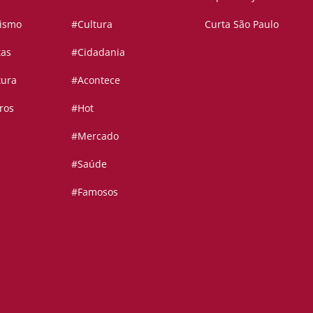
vismo
#Cultura
Curta São Paulo
tas
#Cidadania
tura
#Acontece
ros
#Hot
#Mercado
#Saúde
#Famosos