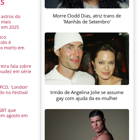
AS
Morre Clodd Dias, atriz trans de
 astros do
'Manhãs de Setembro'
 mais
s em 2025
ico
ido é
do morto em
eira fala sobre
nudez em série
 PCD, 'London'
Irmão de Angelina Jolie se assume
do no Festival
a
gay com ajuda da ex-mulher
GBT que
em agosto em