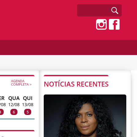
AGENDA
NOTÍCIAS RECENTES
COMPLETA >
ER
QUA
QUI
/08
12/08
13/08
3
6
5