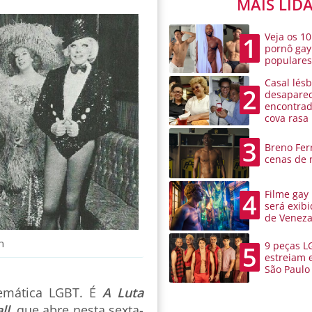
MAIS LID
Veja os 10
1
pornô gay
populare
Casal lésb
2
desaparec
encontra
cova rasa
3
Breno Ferr
cenas de 
Filme gay
4
será exibi
de Venez
n
9 peças L
5
estreiam 
São Paulo
emática LGBT. É
A Luta
ll
, que abre nesta sexta-