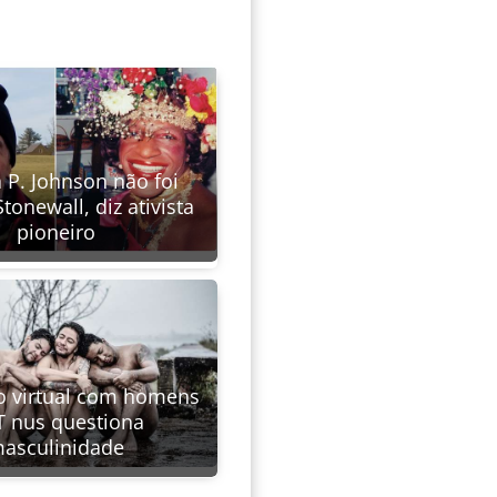
 P. Johnson não foi
Stonewall, diz ativista
pioneiro
o virtual com homens
 nus questiona
asculinidade