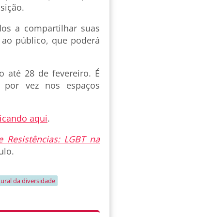
sição.
dos a compartilhar suas
s ao público, que poderá
 até 28 de fevereiro. É
s por vez nos espaços
icando aqui
.
e Resistências: LGBT na
ulo.
tural da diversidade