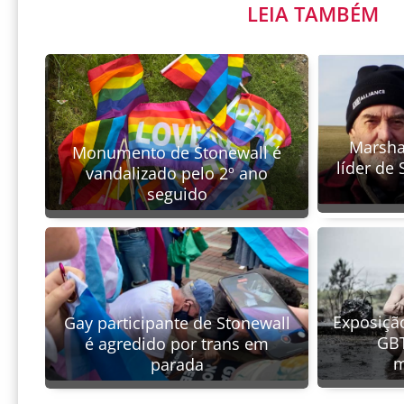
LEIA TAMBÉM
Marsha
Monumento de Stonewall é
líder de 
vandalizado pelo 2º ano
seguido
Exposiçã
Gay participante de Stonewall
GBT
é agredido por trans em
m
parada