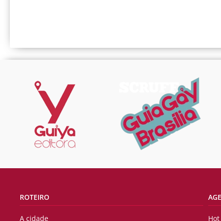
ROTEIRO
AG
A cidade
Hot