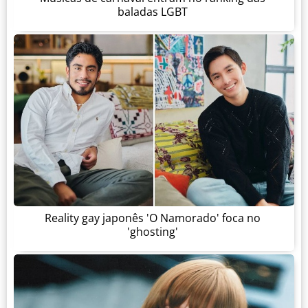
baladas LGBT
Reality gay japonês 'O Namorado' foca no
'ghosting'