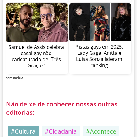
Pistas gays em 2025:
Samuel de Assis celebra
Lady Gaga, Anitta e
casal gay não
Luísa Sonza lideram
caricaturado de 'Três
ranking
Graças'
sem notícia
Não deixe de conhecer nossas outras
editorias:
#Cultura
#Cidadania
#Acontece