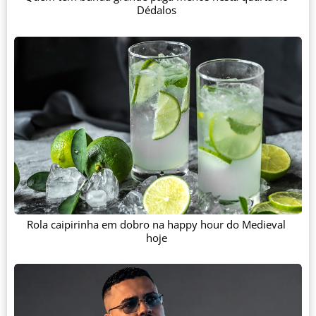
Dédalos
Rola caipirinha em dobro na happy hour do Medieval
hoje