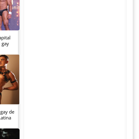
pital
o gay
 gay de
atina