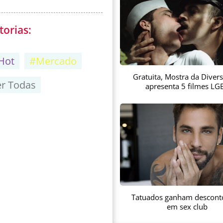
torias:
Hot
#Mercado
Gratuita, Mostra da Diver
er Todas
apresenta 5 filmes LG
Tatuados ganham descont
em sex club