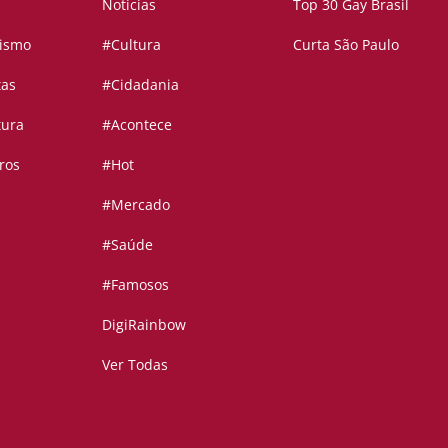
Notícias
Top 30 Gay Brasil
vismo
#Cultura
Curta São Paulo
tas
#Cidadania
tura
#Acontece
ros
#Hot
#Mercado
#Saúde
#Famosos
DigiRainbow
Ver Todas