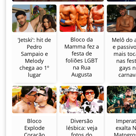
Bloco da
Melô do a
'Jetski': hit de
Mamma fez a
e passivo
Pedro
festa de
mais to
Sampaio e
foliões LGBT
nas fes
Melody
na Rua
gays 
chega ao 1º
Augusta
carnav
lugar
Imperat
Diversão
Bloco
exalta 
lésbica: veja
Explode
Matogro
fotos do
Coração