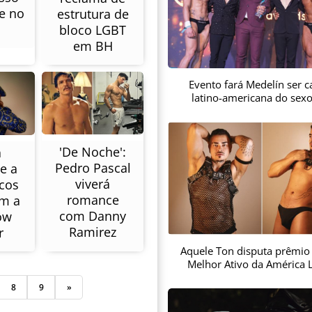
e no
estrutura de
bloco LGBT
em BH
Evento fará Medelín ser ca
latino-americana do sex
'De Noche':
a
Pedro Pascal
e a
viverá
cos
romance
am a
com Danny
ow
Ramirez
r
Aquele Ton disputa prêmio
Melhor Ativo da América L
8
9
»