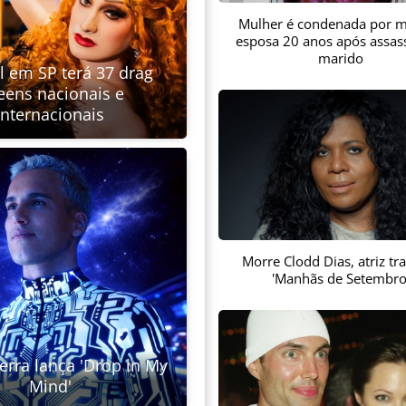
Mulher é condenada por m
esposa 20 anos após assas
marido
al em SP terá 37 drag
eens nacionais e
internacionais
Morre Clodd Dias, atriz tr
'Manhãs de Setembro
uerra lança 'Drop in My
Mind'