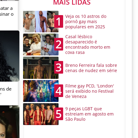
MAIS LIDAS
atar a
sinar o
Veja os 10 astros do
1
pornô gay mais
populares em 2025
Casal lésbico
2
desaparecido é
encontrado morto em
cova rasa
3
Breno Ferreira fala sobre
cenas de nudez em série
Filme gay PCD, 'London'
4
ans de
será exibido no Festival
'
de Veneza
9 peças LGBT que
5
estreiam em agosto em
São Paulo