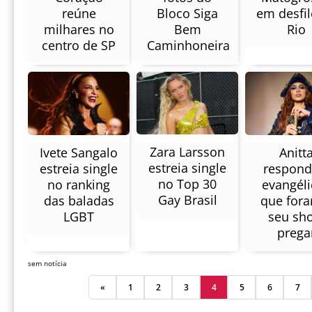
em desfil
Bloco Siga
reúne
Rio
Bem
milhares no
Caminhoneira
centro de SP
Zara Larsson
Ivete Sangalo
Anitt
estreia single
estreia single
respond
no Top 30
no ranking
evangéli
Gay Brasil
das baladas
que for
LGBT
seu sh
prega
sem notícia
«
1
2
3
4
5
6
7