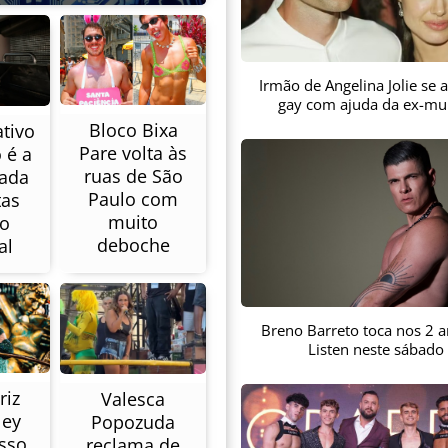
Irmão de Angelina Jolie se
gay com ajuda da ex-mu
Bloco Bixa
tivo
Pare volta às
 é a
ruas de São
cada
Paulo com
tas
muito
no
deboche
al
Breno Barreto toca nos 2 
Listen neste sábado
riz
Valesca
Ney
Popozuda
sso
reclama de