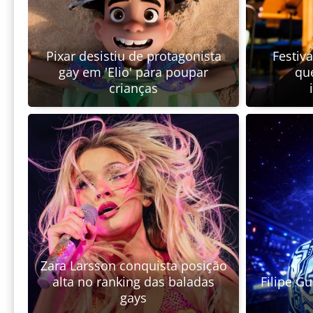
Pixar desistiu de protagonista
Festiv
gay em 'Elio' para poupar
qu
crianças
Zara Larsson conquista posição
alta no ranking das baladas
Filipe G
gays