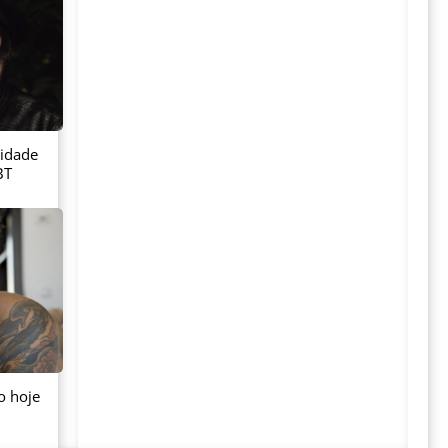
sidade
BT
o hoje