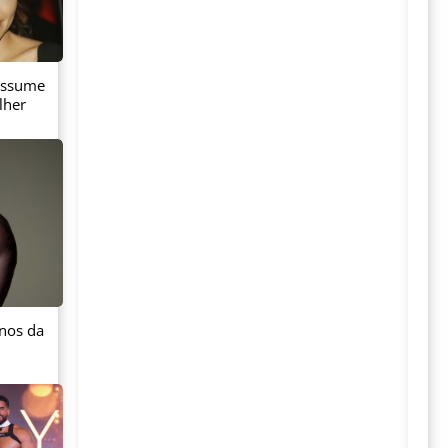
 assume
lher
anos da