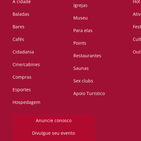
A cidade
Hot
Igrejas
Baladas
Ati
Museu
Bares
Fes
Para elas
Cafés
Cul
Points
Cidadania
Out
Restaurantes
Cine/cabines
Saunas
Compras
Sex clubs
Esportes
Apoio Turístico
Hospedagem
Anuncie conosco
Divulgue seu evento