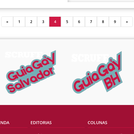
«
1
2
3
4
5
6
7
8
9
»
ENDA
EDITORIAS
COLUNAS