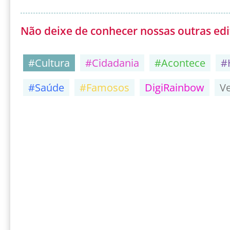
Não deixe de conhecer nossas outras edi
#Cultura
#Cidadania
#Acontece
#
#Saúde
#Famosos
DigiRainbow
V