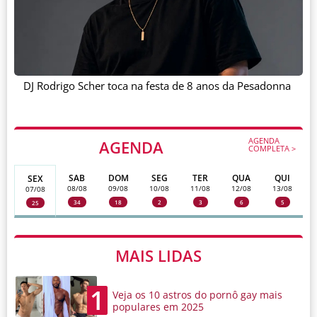
DJ Rodrigo Scher toca na festa de 8 anos da Pesadonna
AGENDA
AGENDA
COMPLETA >
SAB
DOM
SEG
TER
QUA
QUI
SEX
08/08
09/08
10/08
11/08
12/08
13/08
07/08
34
18
2
3
6
5
25
MAIS LIDAS
1
Veja os 10 astros do pornô gay mais
populares em 2025