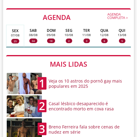
AGENDA
AGENDA
COMPLETA >
SAB
DOM
SEG
TER
QUA
QUI
SEX
08/08
09/08
10/08
11/08
12/08
13/08
07/08
34
18
2
3
6
5
25
MAIS LIDAS
1
Veja os 10 astros do pornô gay mais
populares em 2025
2
Casal lésbico desaparecido é
encontrado morto em cova rasa
3
Breno Ferreira fala sobre cenas de
nudez em série