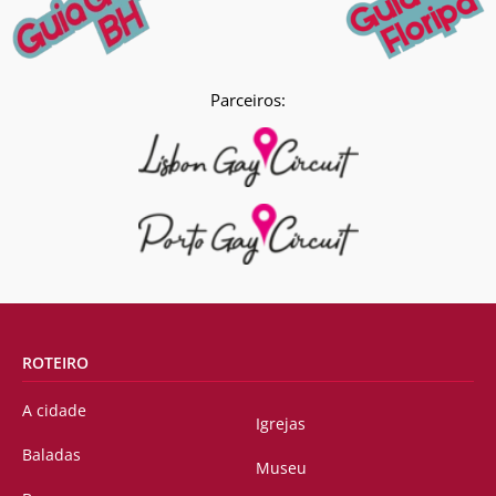
Parceiros:
ROTEIRO
A cidade
Igrejas
Baladas
Museu