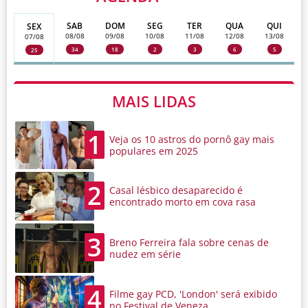
SAB
DOM
SEG
TER
QUA
QUI
SEX
08/08
09/08
10/08
11/08
12/08
13/08
07/08
34
18
2
3
6
5
25
MAIS LIDAS
1
Veja os 10 astros do pornô gay mais
populares em 2025
2
Casal lésbico desaparecido é
encontrado morto em cova rasa
3
Breno Ferreira fala sobre cenas de
nudez em série
4
Filme gay PCD, 'London' será exibido
no Festival de Veneza