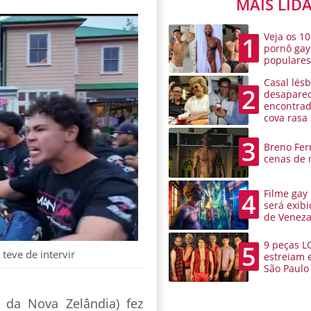
MAIS LID
Veja os 10
1
pornô gay
populare
Casal lésb
2
desaparec
encontra
cova rasa
3
Breno Ferr
cenas de 
Filme gay
4
será exibi
de Venez
9 peças L
5
teve de intervir
estreiam 
São Paulo
 da Nova Zelândia) fez