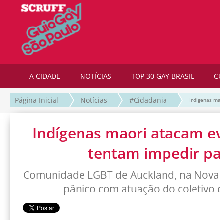
A CIDADE
NOTÍCIAS
TOP 30 GAY BRASIL
C
Página Inicial
Notícias
#Cidadania
Indígenas ma
Indígenas maori atacam e
tentam impedir p
Comunidade LGBT de Auckland, na Nova 
pânico com atuação do coletivo