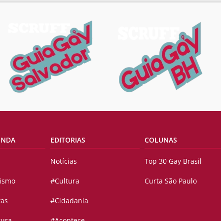
ENDA
EDITORIAS
COLUNAS
Notícias
Top 30 Gay Brasil
vismo
#Cultura
Curta São Paulo
tas
#Cidadania
tura
#Acontece