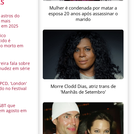
AS
Mulher é condenada por matar a
esposa 20 anos após assassinar o
 astros do
marido
 mais
s em 2025
ico
ido é
do morto em
eira fala sobre
nudez em série
 PCD, 'London'
Morre Clodd Dias, atriz trans de
do no Festival
'Manhãs de Setembro'
a
GBT que
em agosto em