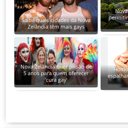
Nova
permitir
Saiba quais cidades da Nova
m
Zelândia têm mais gays
Nova Zelândia quer prisão de
Homof
5 anos para quem oferecer
espalha
'cura gay'