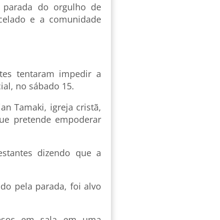
a parada do orgulho de
ncelado e a comunidade
tes tentaram impedir a
ial, no sábado 15.
n Tamaki, igreja cristã,
ue pretende empoderar
festantes dizendo que a
o pela parada, foi alvo
presos em sala em uma