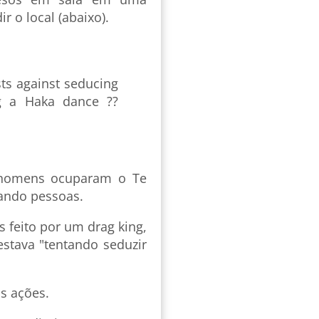
 o local (abaixo).
ts against seducing
ng a Haka dance ??
 homens ocuparam o Te
ando pessoas.
s feito por um drag king,
stava "tentando seduzir
s ações.