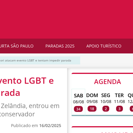
URTA SÃO PAULO
PARADAS 2025
APOIO TURÍSTICO
ori atacam evento LGBT e tentam impedir parada
vento LGBT e
AGENDA
arada
DOM
SEG
TER
Q
SAB
09/08
10/08
11/08
12
08/08
Zelândia, entrou em
18
2
3
34
 conservador
Publicado em
16/02/2025