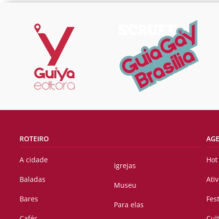
ROTEIRO
AG
A cidade
Hot
Igrejas
Baladas
Ati
Museu
Bares
Fes
Para elas
Cafés
Cul