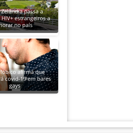
 Zelândia passa a
 HIV+ estrangeiros a
orar no país
óbico afirma que
rá covid-19 em bares
gays