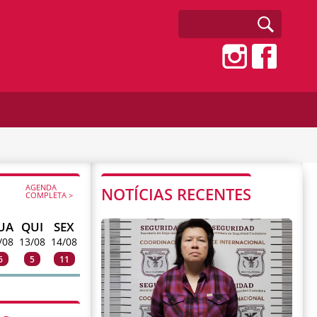
AGENDA
NOTÍCIAS RECENTES
COMPLETA >
UA
QUI
SEX
/08
13/08
14/08
6
5
11