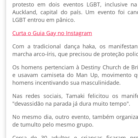
protesto em dois eventos LGBT, inclusive n
Auckland, capital do país. Um evento foi ca
LGBT entrou em pânico.
Curta o Guia Gay no Instagram
Com a tradicional dança haka, os manifestan
marcha arco-íris, que precisou de proteção polic
Os homens pertenciam à Destiny Church de Bria
e usavam camiseta do Man Up, movimento q
homens incentivando sua masculinidade.
Nas redes sociais, Tamaki felicitou os mani
"devassidão na parada já dura muito tempo".
No mesmo dia, outro evento, também organizad
de tumulto pelo mesmo grupo.
Cerca de 30 adultos e crianças ficaram 