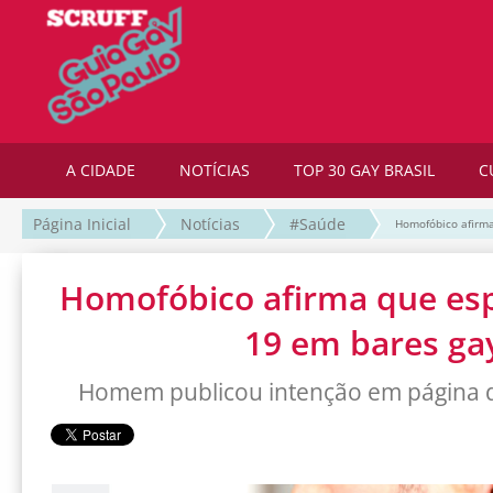
A CIDADE
NOTÍCIAS
TOP 30 GAY BRASIL
C
Página Inicial
Notícias
#Saúde
Homofóbico afirma
Homofóbico afirma que esp
19 em bares ga
Homem publicou intenção em página d