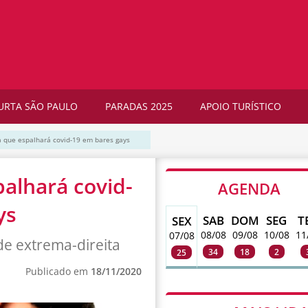
URTA SÃO PAULO
PARADAS 2025
APOIO TURÍSTICO
 que espalhará covid-19 em bares gays
alhará covid-
AGENDA
ys
SAB
DOM
SEG
T
SEX
08/08
09/08
10/08
11
07/08
e extrema-direita
34
18
2
25
Publicado em
18/11/2020