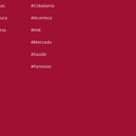
tas
#Cidadania
tura
#Acontece
ros
#Hot
#Mercado
#Saúde
#Famosos