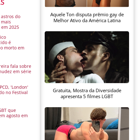
AS
Aquele Ton disputa prêmio gay de
 astros do
Melhor Ativo da América Latina
 mais
s em 2025
ico
ido é
do morto em
eira fala sobre
nudez em série
 PCD, 'London'
Gratuita, Mostra da Diversidade
do no Festival
apresenta 5 filmes LGBT
a
GBT que
em agosto em