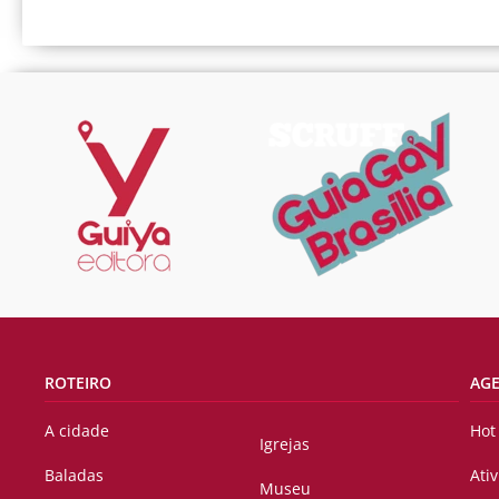
ROTEIRO
AG
A cidade
Hot
Igrejas
Baladas
Ati
Museu