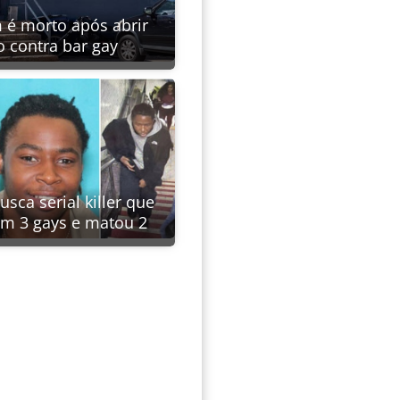
é morto após abrir
o contra bar gay
usca serial killer que
em 3 gays e matou 2