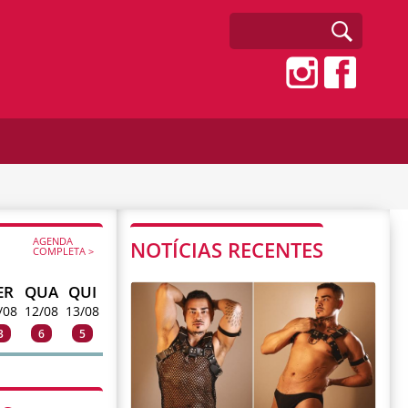
AGENDA
NOTÍCIAS RECENTES
COMPLETA >
ER
QUA
QUI
/08
12/08
13/08
3
6
5