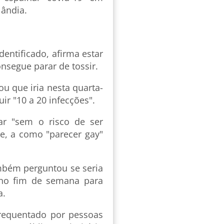
lândia.
entificado, afirma estar
nsegue parar de tossir.
ou que iria nesta quarta-
ir "10 a 20 infecções".
ar "sem o risco de ser
te, a como "parecer gay"
mbém perguntou se seria
s no fim de semana para
a.
frequentado por pessoas