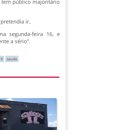
 tem público majoritário
pretendia ir.
 na segunda-feira 16, e
te a sério".
19
saude