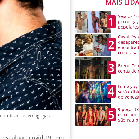
MAIS LID
Veja os 10
1
pornô gay
populare
Casal lésb
2
desaparec
encontra
cova rasa
3
Breno Ferr
cenas de 
Filme gay
4
será exibi
de Venez
9 peças L
5
estreiam 
não-brancas em igrejas
São Paulo
espalhar covid-19 em