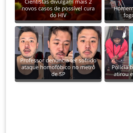
Cientistas divulgam mais 2
novos casos de possível cura
Homem 
do HIV
fog
Professor denuncia ter sofrido
Polícia b
ataque homofóbico no metrô
atirou 
de SP