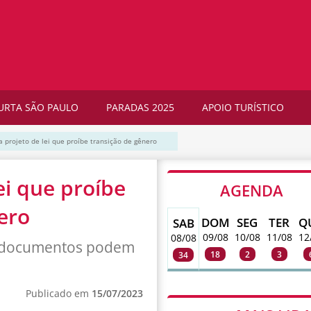
URTA SÃO PAULO
PARADAS 2025
APOIO TURÍSTICO
a projeto de lei que proíbe transição de gênero
ei que proíbe
AGENDA
ero
DOM
SEG
TER
Q
SAB
09/08
10/08
11/08
12
08/08
em documentos podem
18
2
3
34
Publicado em
15/07/2023