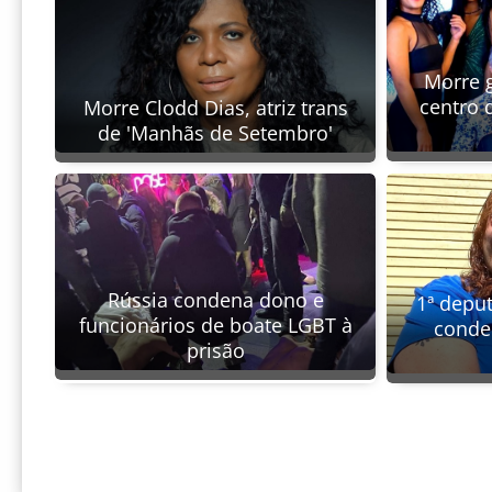
Morre 
centro 
Morre Clodd Dias, atriz trans
de 'Manhãs de Setembro'
Rússia condena dono e
1ª depu
funcionários de boate LGBT à
conde
prisão