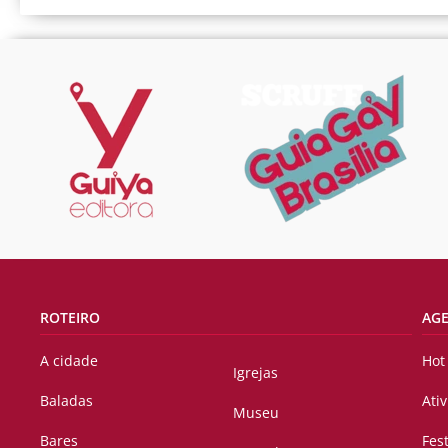
ROTEIRO
AG
A cidade
Hot
Igrejas
Baladas
Ati
Museu
Bares
Fes