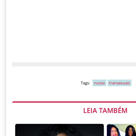
Tags:
russia
transexuais
LEIA TAMBÉM