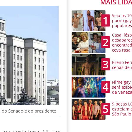
MAIS LID
Veja os 10
1
pornô gay
populare
Casal lésb
2
desaparec
encontra
cova rasa
3
Breno Ferr
cenas de 
Filme gay
4
será exibi
de Venez
9 peças L
5
estreiam 
l do Senado e do presidente
São Paulo
 na sexta-feira 14, um