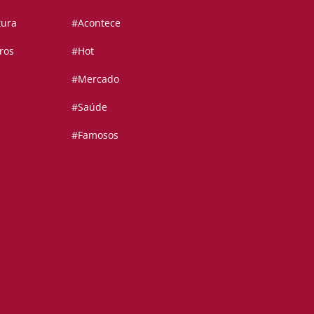
tura
#Acontece
ros
#Hot
#Mercado
#Saúde
#Famosos