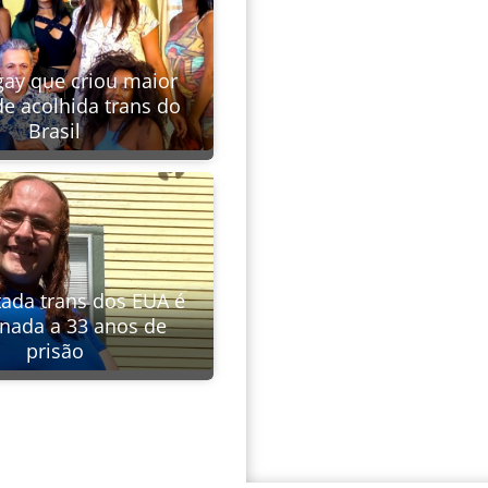
gay que criou maior
de acolhida trans do
Brasil
tada trans dos EUA é
nada a 33 anos de
prisão