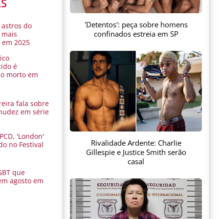
AS
'Detentos': peça sobre homens
 astros do
confinados estreia em SP
 mais
s em 2025
ico
ido é
do morto em
eira fala sobre
nudez em série
 PCD, 'London'
Rivalidade Ardente: Charlie
do no Festival
Gillespie e Justice Smith serão
a
casal
GBT que
em agosto em