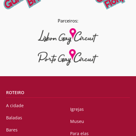
Parceiros:
ROTEIRO
A cidade
Igrejas
Baladas
Museu
Bares
Para elas