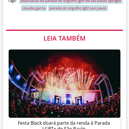
Tags:
associacao da parada do orgulho lgbt de sao paulo apolgbt
claudia garcia
parada do orgulho lgbt sao paulo
LEIA TAMBÉM
Festa Black doará parte da renda à Parada
LGBT+ de São Paulo