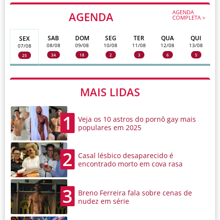
AGENDA
AGENDA
COMPLETA >
SAB
DOM
SEG
TER
QUA
QUI
SEX
08/08
09/08
10/08
11/08
12/08
13/08
07/08
34
18
2
3
6
5
25
MAIS LIDAS
1
Veja os 10 astros do pornô gay mais
populares em 2025
2
Casal lésbico desaparecido é
encontrado morto em cova rasa
3
Breno Ferreira fala sobre cenas de
nudez em série